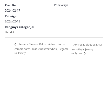
Panevėžys
Pradžia:
2024-02-17
Pabaiga:
2024-02-18
Renginys kategorija:
Bendri
Lietuvos žiemos 10 km bėgimo plentu
Atviros Klaipėdos LAM
čempionatas. Tradicinės varžybos „Bėgame
jaunučių ir jaunių
už laisvę”
varžybos