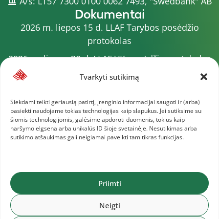
A/s: LT57 7300 0100 0062 7493, "Swedbank" AB
Dokumentai
2026 m. liepos 15 d. LLAF Tarybos posėdžio
protokolas
2026 m. liepos 20 d. LLAF VK posėdžio protokolas
Sporto meistrų sąrašas
Tvarkyti sutikimą
2026 m. varžybų kalendorius
Siekdami teikti geriausią patirtį, įrenginio informacijai saugoti ir (arba)
pasiekti naudojame tokias technologijas kaip slapukus. Jei sutiksime su
2026 m. liepos 4 d. LLAF Tarybos posėdžio
šiomis technologijomis, galėsime apdoroti duomenis, tokius kaip
protokolas
naršymo elgsena arba unikalūs ID šioje svetainėje. Nesutikimas arba
sutikimo atšaukimas gali neigiamai paveikti tam tikras funkcijas.
2025 m. liepos 1 d. VK posėdžio protokolas
Daugiau dokumentų
Priimti
Lietuvos lengvosios atletikos federacija © 2025
Neigti