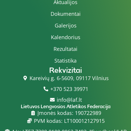
Aktualijos
Dokumentai
Galerijos
Kalendorius
Rezultatai
Statistika
Rekvizitai
Kareivių g. 6-5609, 09117 Vilnius
+370 523 39971
info@laf.lt
Lietuvos Lengvosios Atletikos Federacija
Įmonės kodas: 190722989
PVM kodas: LT100012127915