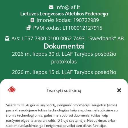
info@laf.lt
Lietuvos Lengvosios Atletikos Federacija
Įmonės kodas: 190722989
PVM kodas: LT100012127915
A/s: LT57 7300 0100 0062 7493, "Swedbank" AB
Dokumentai
2026 m. liepos 30 d. LLAF Tarybos posėdžio
protokolas
2026 m. liepos 15 d. LLAF Tarybos posėdžio
protokolas
2026 m. liepos 20 d. LLAF VK posėdžio protokolas
Tvarkyti sutikimą
Sporto meistrų sąrašas
Siekdami teikti geriausią patirtį, įrenginio informacijai saugoti ir (arba)
pasiekti naudojame tokias technologijas kaip slapukus. Jei sutiksime su
2026 m. varžybų kalendorius
šiomis technologijomis, galėsime apdoroti duomenis, tokius kaip
naršymo elgsena arba unikalūs ID šioje svetainėje. Nesutikimas arba
2026 m. liepos 4 d. LLAF Tarybos posėdžio
sutikimo atšaukimas gali neigiamai paveikti tam tikras funkcijas.