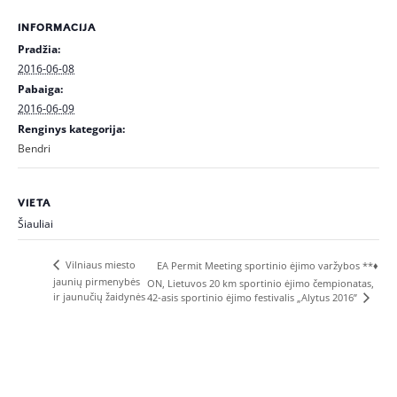
INFORMACIJA
Pradžia:
2016-06-08
Pabaiga:
2016-06-09
Renginys kategorija:
Bendri
VIETA
Šiauliai
Vilniaus miesto
EA Permit Meeting sportinio ėjimo varžybos **♦
jaunių pirmenybės
ON, Lietuvos 20 km sportinio ėjimo čempionatas,
ir jaunučių žaidynės
42-asis sportinio ėjimo festivalis „Alytus 2016”