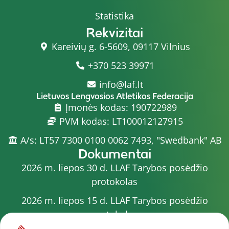
Statistika
Rekvizitai
Kareivių g. 6-5609, 09117 Vilnius
+370 523 39971
info@laf.lt
Lietuvos Lengvosios Atletikos Federacija
Įmonės kodas: 190722989
PVM kodas: LT100012127915
A/s: LT57 7300 0100 0062 7493, "Swedbank" AB
Dokumentai
2026 m. liepos 30 d. LLAF Tarybos posėdžio
protokolas
2026 m. liepos 15 d. LLAF Tarybos posėdžio
protokolas