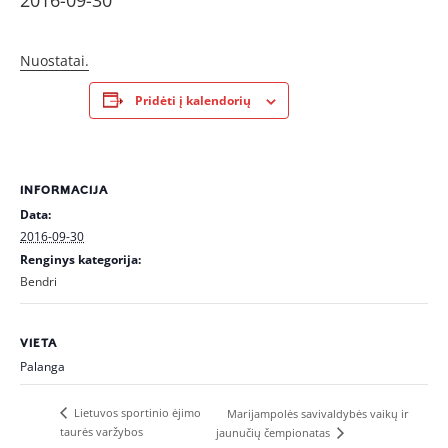
2016-09-30
Nuostatai.
Pridėti į kalendorių
INFORMACIJA
Data:
2016-09-30
Renginys kategorija:
Bendri
VIETA
Palanga
Lietuvos sportinio ėjimo
Marijampolės savivaldybės vaikų ir
taurės varžybos
jaunučių čempionatas