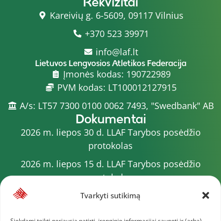
Rekvizitai
Kareivių g. 6-5609, 09117 Vilnius
+370 523 39971
info@laf.lt
Lietuvos Lengvosios Atletikos Federacija
Įmonės kodas: 190722989
PVM kodas: LT100012127915
A/s: LT57 7300 0100 0062 7493, "Swedbank" AB
Dokumentai
2026 m. liepos 30 d. LLAF Tarybos posėdžio
protokolas
2026 m. liepos 15 d. LLAF Tarybos posėdžio
protokolas
2026 m. liepos 20 d. LLAF VK posėdžio protokolas
Tvarkyti sutikimą
Sporto meistrų sąrašas
Siekdami teikti geriausią patirtį, įrenginio informacijai saugoti ir (arba)