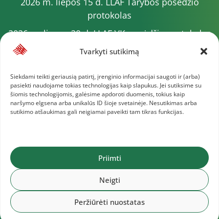
2026 m. liepos 15 d. LLAF Tarybos posėdžio
protokolas
2026 m. liepos 20 d. LLAF VK posėdžio protokolas
Sporto meistrų sąrašas
Tvarkyti sutikimą
2026 m. varžybų kalendorius
Siekdami teikti geriausią patirtį, įrenginio informacijai saugoti ir (arba)
pasiekti naudojame tokias technologijas kaip slapukus. Jei sutiksime su
2026 m. liepos 4 d. LLAF Tarybos posėdžio
šiomis technologijomis, galėsime apdoroti duomenis, tokius kaip
protokolas
naršymo elgsena arba unikalūs ID šioje svetainėje. Nesutikimas arba
sutikimo atšaukimas gali neigiamai paveikti tam tikras funkcijas.
2025 m. liepos 1 d. VK posėdžio protokolas
Daugiau dokumentų
Priimti
Lietuvos lengvosios atletikos federacija © 2025
Neigti
Peržiūrėti nuostatas