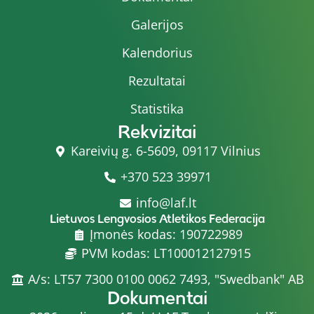
Galerijos
Kalendorius
Rezultatai
Statistika
Rekvizitai
Kareivių g. 6-5609, 09117 Vilnius
+370 523 39971
info@laf.lt
Lietuvos Lengvosios Atletikos Federacija
Įmonės kodas: 190722989
PVM kodas: LT100012127915
A/s: LT57 7300 0100 0062 7493, "Swedbank" AB
Dokumentai