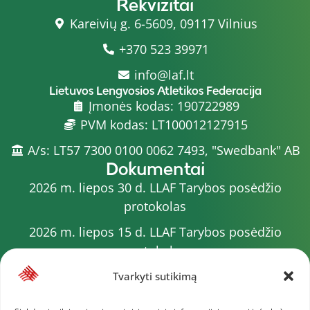
Rekvizitai
Kareivių g. 6-5609, 09117 Vilnius
+370 523 39971
info@laf.lt
Lietuvos Lengvosios Atletikos Federacija
Įmonės kodas: 190722989
PVM kodas: LT100012127915
A/s: LT57 7300 0100 0062 7493, "Swedbank" AB
Dokumentai
2026 m. liepos 30 d. LLAF Tarybos posėdžio
protokolas
2026 m. liepos 15 d. LLAF Tarybos posėdžio
protokolas
2026 m. liepos 20 d. LLAF VK posėdžio protokolas
Tvarkyti sutikimą
Sporto meistrų sąrašas