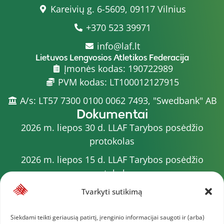
Kareivių g. 6-5609, 09117 Vilnius
+370 523 39971
info@laf.lt
Lietuvos Lengvosios Atletikos Federacija
Įmonės kodas: 190722989
PVM kodas: LT100012127915
A/s: LT57 7300 0100 0062 7493, "Swedbank" AB
Dokumentai
2026 m. liepos 30 d. LLAF Tarybos posėdžio
protokolas
2026 m. liepos 15 d. LLAF Tarybos posėdžio
protokolas
2026 m. liepos 20 d. LLAF VK posėdžio protokolas
Tvarkyti sutikimą
Sporto meistrų sąrašas
Siekdami teikti geriausią patirtį, įrenginio informacijai saugoti ir (arba)