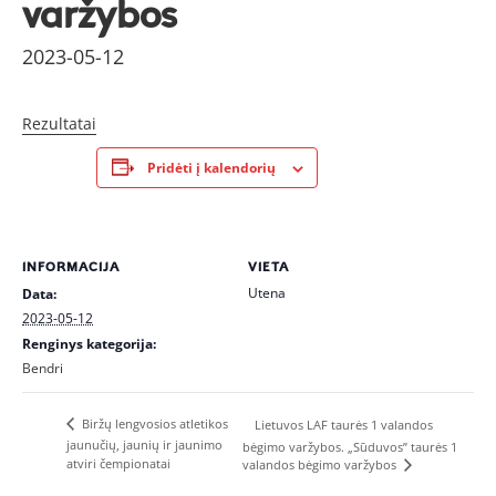
varžybos
2023-05-12
Rezultatai
Pridėti į kalendorių
INFORMACIJA
VIETA
Utena
Data:
2023-05-12
Renginys kategorija:
Bendri
Biržų lengvosios atletikos
Lietuvos LAF taurės 1 valandos
jaunučių, jaunių ir jaunimo
bėgimo varžybos. „Sūduvos” taurės 1
atviri čempionatai
valandos bėgimo varžybos