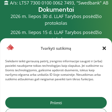
A/s: LT57 7300 0100 0062 7493, "Swedbank" AB
Dokumentai
2026 m. liepos 30 d. LLAF Tarybos posėdžio
protokolas
2026 m. liepos 15 d. LLAF Tarybos posėdžio
protokolas
2026 m. liepos 20 d. LLAF VK posėdžio protokolas
Tvarkyti sutikimą
Sporto meistrų sąrašas
Siekdami teikti geriausią patirtį, įrenginio informacijai saugoti ir (arba)
pasiekti naudojame tokias technologijas kaip slapukus. Jei sutiksime su
2026 m. varžybų kalendorius
šiomis technologijomis, galėsime apdoroti duomenis, tokius kaip
naršymo elgsena arba unikalūs ID šioje svetainėje. Nesutikimas arba
2026 m. liepos 4 d. LLAF Tarybos posėdžio
sutikimo atšaukimas gali neigiamai paveikti tam tikras funkcijas.
protokolas
Daugiau dokumentų
Priimti
Lietuvos lengvosios atletikos federacija © 2025