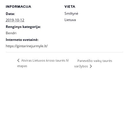
INFORMACIJA
VIETA
Smiltynė
Data:
Lietuva
2019-10-12
Renginys kategorija:
Bendri
Interneto svetainė:
https://gintarinejurmyle.lt/
Atviras Lietuvos kroso taurės IV
Panevėžio vaikų taurės
etapas
varžybos