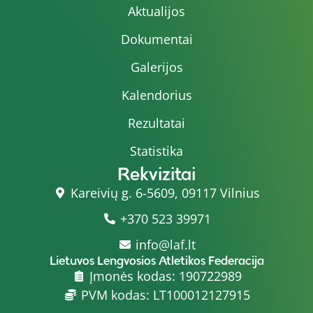
Aktualijos
Dokumentai
Galerijos
Kalendorius
Rezultatai
Statistika
Rekvizitai
Kareivių g. 6-5609, 09117 Vilnius
+370 523 39971
info@laf.lt
Lietuvos Lengvosios Atletikos Federacija
Įmonės kodas: 190722989
PVM kodas: LT100012127915