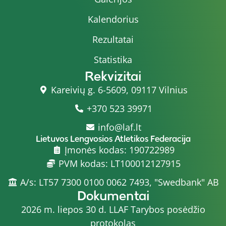
Kalendorius
Rezultatai
Statistika
Rekvizitai
Kareivių g. 6-5609, 09117 Vilnius
+370 523 39971
info@laf.lt
Lietuvos Lengvosios Atletikos Federacija
Įmonės kodas: 190722989
PVM kodas: LT100012127915
A/s: LT57 7300 0100 0062 7493, "Swedbank" AB
Dokumentai
2026 m. liepos 30 d. LLAF Tarybos posėdžio
protokolas