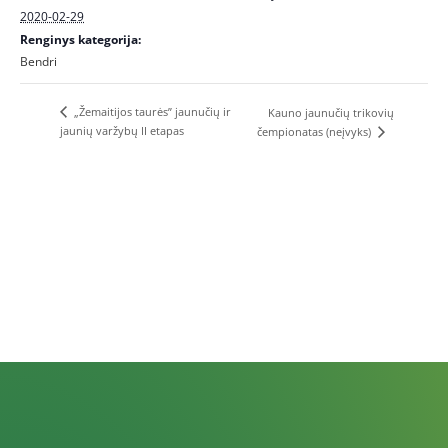
2020-02-29
Renginys kategorija:
Bendri
„Žemaitijos taurės” jaunučių ir
Kauno jaunučių trikovių
jaunių varžybų II etapas
čempionatas (neįvyks)