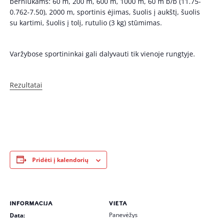
berniukams: 60 m, 200 m, 600 m, 1000 m, 60 m b/b (11.75-
0.762-7.50), 2000 m, sportinis ėjimas, šuolis į aukštį, šuolis
su kartimi, šuolis į tolį, rutulio (3 kg) stūmimas.
Varžybose sportininkai gali dalyvauti tik vienoje rungtyje.
Rezultatai
Pridėti į kalendorių
INFORMACIJA
VIETA
Panevėžys
Data: