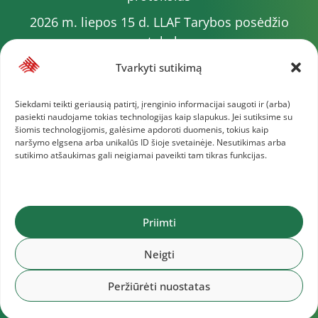
2026 m. liepos 15 d. LLAF Tarybos posėdžio
protokolas
2026 m. liepos 20 d. LLAF VK posėdžio protokolas
Tvarkyti sutikimą
Sporto meistrų sąrašas
Siekdami teikti geriausią patirtį, įrenginio informacijai saugoti ir (arba)
pasiekti naudojame tokias technologijas kaip slapukus. Jei sutiksime su
2026 m. varžybų kalendorius
šiomis technologijomis, galėsime apdoroti duomenis, tokius kaip
naršymo elgsena arba unikalūs ID šioje svetainėje. Nesutikimas arba
2026 m. liepos 4 d. LLAF Tarybos posėdžio
sutikimo atšaukimas gali neigiamai paveikti tam tikras funkcijas.
protokolas
Daugiau dokumentų
Priimti
Lietuvos lengvosios atletikos federacija © 2025
Neigti
Peržiūrėti nuostatas