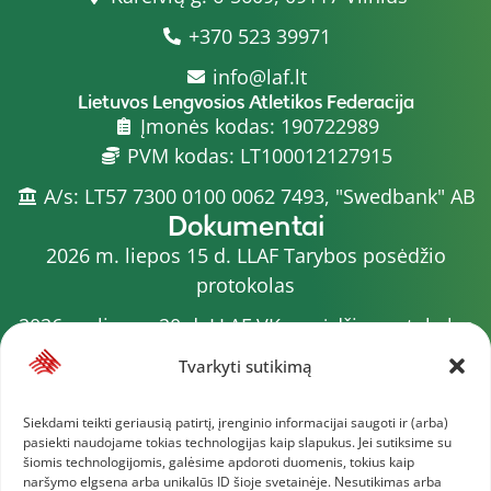
+370 523 39971
info@laf.lt
Lietuvos Lengvosios Atletikos Federacija
Įmonės kodas: 190722989
PVM kodas: LT100012127915
A/s: LT57 7300 0100 0062 7493, "Swedbank" AB
Dokumentai
2026 m. liepos 15 d. LLAF Tarybos posėdžio
protokolas
2026 m. liepos 20 d. LLAF VK posėdžio protokolas
Sporto meistrų sąrašas
Tvarkyti sutikimą
2026 m. varžybų kalendorius
Siekdami teikti geriausią patirtį, įrenginio informacijai saugoti ir (arba)
pasiekti naudojame tokias technologijas kaip slapukus. Jei sutiksime su
2026 m. liepos 4 d. LLAF Tarybos posėdžio
šiomis technologijomis, galėsime apdoroti duomenis, tokius kaip
protokolas
naršymo elgsena arba unikalūs ID šioje svetainėje. Nesutikimas arba