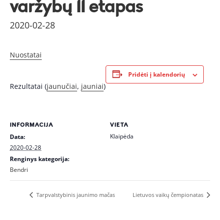
varžybų II etapas
2020-02-28
Nuostatai
Pridėti į kalendorių
Rezultatai (
jaunučiai
,
jauniai
)
INFORMACIJA
VIETA
Klaipėda
Data:
2020-02-28
Renginys kategorija:
Bendri
Tarpvalstybinis jaunimo mačas
Lietuvos vaikų čempionatas