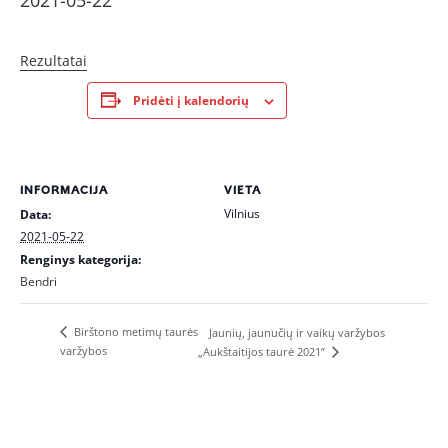
2021-05-22
Rezultatai
Pridėti į kalendorių
INFORMACIJA
VIETA
Vilnius
Data:
2021-05-22
Renginys kategorija:
Bendri
Birštono metimų taurės
Jaunių, jaunučių ir vaikų varžybos
varžybos
„Aukštaitijos taurė 2021”