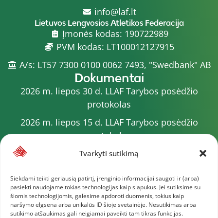
info@laf.lt
Lietuvos Lengvosios Atletikos Federacija
Įmonės kodas: 190722989
PVM kodas: LT100012127915
A/s: LT57 7300 0100 0062 7493, "Swedbank" AB
Dokumentai
2026 m. liepos 30 d. LLAF Tarybos posėdžio
protokolas
2026 m. liepos 15 d. LLAF Tarybos posėdžio
protokolas
2026 m. liepos 20 d. LLAF VK posėdžio protokolas
Tvarkyti sutikimą
Sporto meistrų sąrašas
Siekdami teikti geriausią patirtį, įrenginio informacijai saugoti ir (arba)
pasiekti naudojame tokias technologijas kaip slapukus. Jei sutiksime su
2026 m. varžybų kalendorius
šiomis technologijomis, galėsime apdoroti duomenis, tokius kaip
naršymo elgsena arba unikalūs ID šioje svetainėje. Nesutikimas arba
2026 m. liepos 4 d. LLAF Tarybos posėdžio
sutikimo atšaukimas gali neigiamai paveikti tam tikras funkcijas.