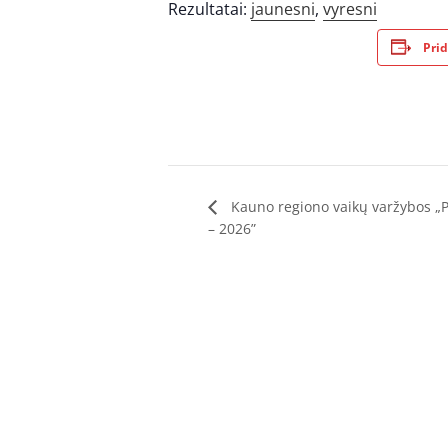
Rezultatai:
jaunesni
,
vyresni
Prid
Kauno regiono vaikų varžybos „P
– 2026”