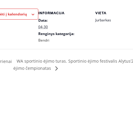
INFORMACIJA
VIETA
ėti į kalendorių
Jurbarkas
Data:
04-30
Renginys kategorija:
Bendri
WA sportinio ėjimo turas. Sportinio ėjimo festivalis Alytus
rienai
ėjimo čempionatas