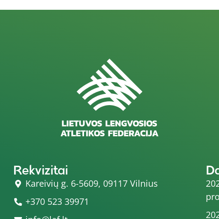
Rekvizitai
D
Kareivių g. 6-5609, 09117 Vilnius
202
pro
+370 523 39971
202