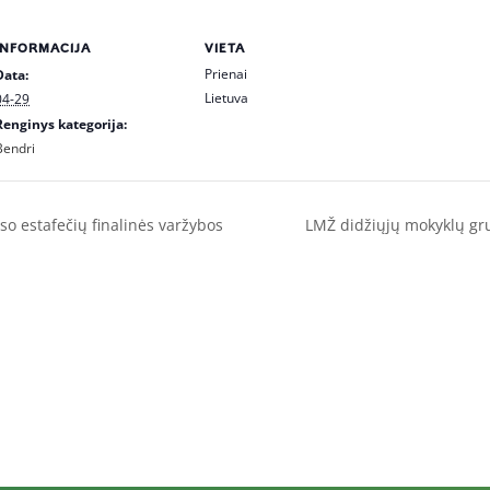
INFORMACIJA
VIETA
Prienai
Data:
Lietuva
04-29
Renginys kategorija:
Bendri
 estafečių finalinės varžybos
LMŽ didžiųjų mokyklų gru