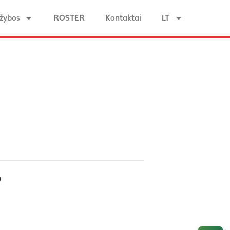
žybos
ROSTER
Kontaktai
LT
”