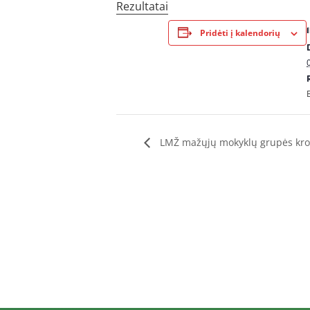
Rezultatai
Pridėti į kalendorių
LMŽ mažųjų mokyklų grupės kroso