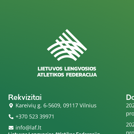
Rekvizitai
D
Kareivių g. 6-5609, 09117 Vilnius
202
pro
+370 523 39971
202
info@laf.lt
pro