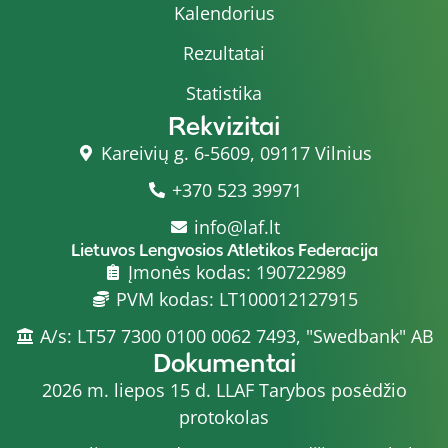
Kalendorius
Rezultatai
Statistika
Rekvizitai
Kareivių g. 6-5609, 09117 Vilnius
+370 523 39971
info@laf.lt
Lietuvos Lengvosios Atletikos Federacija
Įmonės kodas: 190722989
PVM kodas: LT100012127915
A/s: LT57 7300 0100 0062 7493, "Swedbank" AB
Dokumentai
2026 m. liepos 15 d. LLAF Tarybos posėdžio
protokolas