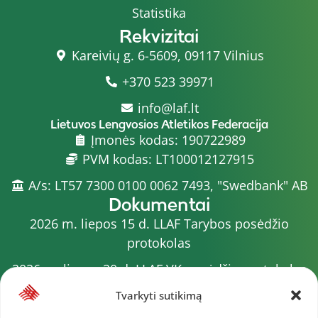
Statistika
Rekvizitai
Kareivių g. 6-5609, 09117 Vilnius
+370 523 39971
info@laf.lt
Lietuvos Lengvosios Atletikos Federacija
Įmonės kodas: 190722989
PVM kodas: LT100012127915
A/s: LT57 7300 0100 0062 7493, "Swedbank" AB
Dokumentai
2026 m. liepos 15 d. LLAF Tarybos posėdžio
protokolas
2026 m. liepos 20 d. LLAF VK posėdžio protokolas
Sporto meistrų sąrašas
Tvarkyti sutikimą