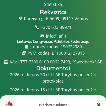
Statistika
Rekvizitai
Kareivių g. 6-5609, 09117 Vilnius
+370 523 39971
info@laf.lt
Lietuvos Lengvosios Atletikos Federacija
Įmonės kodas: 190722989
PVM kodas: LT100012127915
A/s: LT57 7300 0100 0062 7493, "Swedbank" AB
Dokumentai
2026 m. liepos 30 d. LLAF Tarybos posėdžio
protokolas
2026 m. liepos 15 d. LLAF Tarybos posėdžio
protokolas
2026 m. liepos 20 d. LLAF VK posėdžio protokolas
Tvarkyti sutikimą