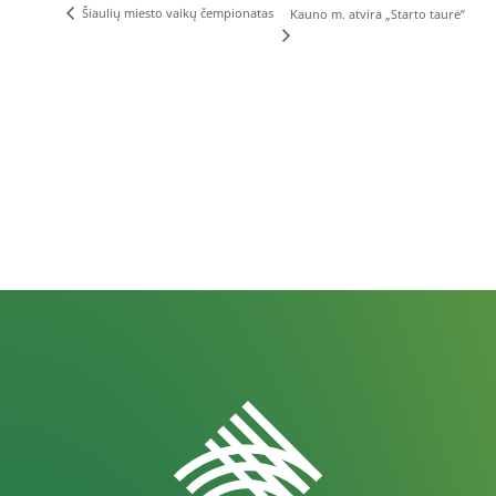
Šiaulių miesto vaikų čempionatas
Kauno m. atvira „Starto taurė”