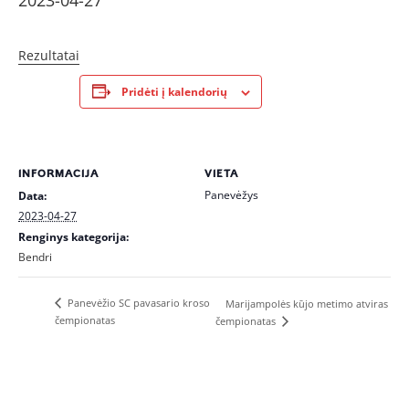
2023-04-27
Rezultatai
Pridėti į kalendorių
INFORMACIJA
VIETA
Panevėžys
Data:
2023-04-27
Renginys kategorija:
Bendri
Panevėžio SC pavasario kroso
Marijampolės kūjo metimo atviras
čempionatas
čempionatas