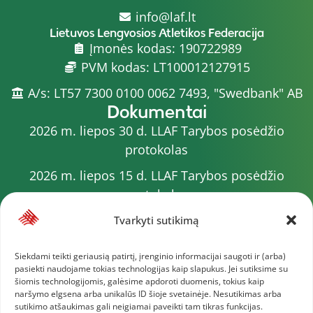
info@laf.lt
Lietuvos Lengvosios Atletikos Federacija
Įmonės kodas: 190722989
PVM kodas: LT100012127915
A/s: LT57 7300 0100 0062 7493, "Swedbank" AB
Dokumentai
2026 m. liepos 30 d. LLAF Tarybos posėdžio
protokolas
2026 m. liepos 15 d. LLAF Tarybos posėdžio
protokolas
2026 m. liepos 20 d. LLAF VK posėdžio protokolas
Tvarkyti sutikimą
Sporto meistrų sąrašas
Siekdami teikti geriausią patirtį, įrenginio informacijai saugoti ir (arba)
pasiekti naudojame tokias technologijas kaip slapukus. Jei sutiksime su
2026 m. varžybų kalendorius
šiomis technologijomis, galėsime apdoroti duomenis, tokius kaip
naršymo elgsena arba unikalūs ID šioje svetainėje. Nesutikimas arba
2026 m. liepos 4 d. LLAF Tarybos posėdžio
sutikimo atšaukimas gali neigiamai paveikti tam tikras funkcijas.