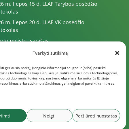
6 m. liepos 15 d. LLAF Tarybos posėdžio
tokolas
6 m. liepos 20 d. LLAF VK posėdžio
tokolas
rto meistrų sąrašas
6 m. varžybų kalendorius
Tvarkyti sutikimą
6 m. liepos 4 d. LLAF Tarybos posėdžio
kti geriausią patirtį, įrenginio informacijai saugoti ir (arba) pasiekti
tokolas
kias technologijas kaip slapukus. Jei sutiksime su šiomis technologijomis,
giau dokumentų
doroti duomenis, tokius kaip naršymo elgsena arba unikalūs ID šioje
 Nesutikimas arba sutikimo atšaukimas gali neigiamai paveikti tam tikras
riimti
Neigti
Peržiūrėti nuostatas