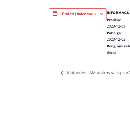
INFORMACIJ
Pridėti į kalendorių
Pradžia:
2023-12-01
Pabaiga:
2023-12-02
Renginys kate
Bendri
Klaipėdos LAM atviros vaikų var