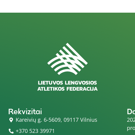
Rekvizitai
D
Kareivių g. 6-5609, 09117 Vilnius
202
pro
+370 523 39971