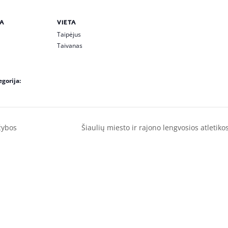
A
VIETA
Taipėjus
Taivanas
gorija:
žybos
Šiaulių miesto ir rajono lengvosios atletik