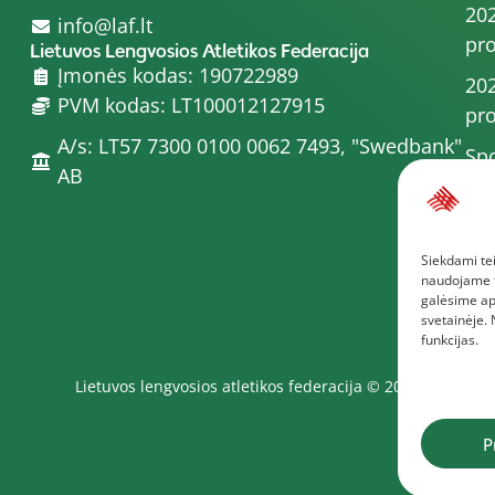
202
info@laf.lt
pro
Lietuvos Lengvosios Atletikos Federacija
Įmonės kodas: 190722989
202
PVM kodas: LT100012127915
pro
A/s: LT57 7300 0100 0062 7493, "Swedbank"
Spo
AB
202
202
Siekdami tei
pro
naudojame to
Dau
galėsime ap
svetainėje.
funkcijas.
Lietuvos lengvosios atletikos federacija © 2025
P