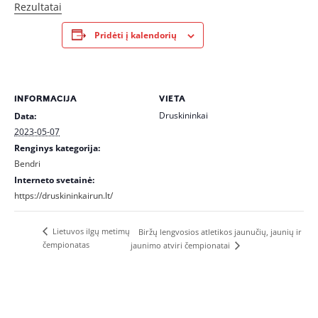
Rezultatai
Pridėti į kalendorių
INFORMACIJA
VIETA
Druskininkai
Data:
2023-05-07
Renginys kategorija:
Bendri
Interneto svetainė:
https://druskininkairun.lt/
Lietuvos ilgų metimų
Biržų lengvosios atletikos jaunučių, jaunių ir
čempionatas
jaunimo atviri čempionatai