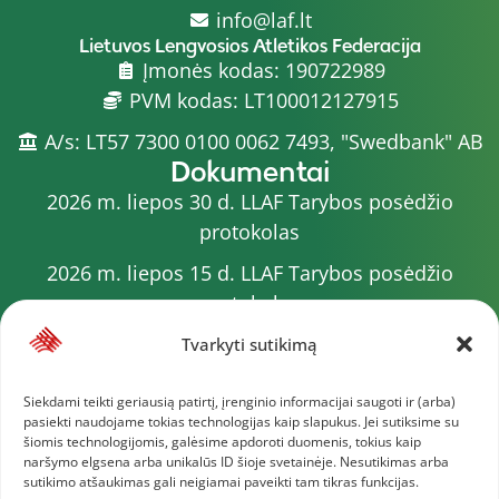
info@laf.lt
Lietuvos Lengvosios Atletikos Federacija
Įmonės kodas: 190722989
PVM kodas: LT100012127915
A/s: LT57 7300 0100 0062 7493, "Swedbank" AB
Dokumentai
2026 m. liepos 30 d. LLAF Tarybos posėdžio
protokolas
2026 m. liepos 15 d. LLAF Tarybos posėdžio
protokolas
2026 m. liepos 20 d. LLAF VK posėdžio protokolas
Tvarkyti sutikimą
Sporto meistrų sąrašas
Siekdami teikti geriausią patirtį, įrenginio informacijai saugoti ir (arba)
pasiekti naudojame tokias technologijas kaip slapukus. Jei sutiksime su
2026 m. varžybų kalendorius
šiomis technologijomis, galėsime apdoroti duomenis, tokius kaip
naršymo elgsena arba unikalūs ID šioje svetainėje. Nesutikimas arba
2026 m. liepos 4 d. LLAF Tarybos posėdžio
sutikimo atšaukimas gali neigiamai paveikti tam tikras funkcijas.
protokolas