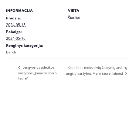
INFORMACIJA
VIETA
Šiauliai
Pradžia:
2024-05-15
Pabaiga:
2024-05-16
Renginys kategorija:
Bendri
Lengvosios atletikos
Klaipėdos moksleivių žaidynių atskirų
varžybos „Jonavos mero
rungčių varžybos Mero taurei laimėti
taurė”