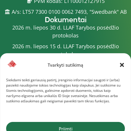
PVM kodas: LT100012127915
A/s: LT57 7300 0100 0062 7493, "Swedbank" AB
Dokumentai
2026 m. liepos 30 d. LLAF Tarybos posėdžio
protokolas
2026 m. liepos 15 d. LLAF Tarybos posėdžio
protokolas
2026 m. liepos 20 d. LLAF VK posėdžio protokolas
Tvarkyti sutikimą
Sporto meistrų sąrašas
Siekdami teikti geriausią patirtį, įrenginio informacijai saugoti ir (arba)
pasiekti naudojame tokias technologijas kaip slapukus. Jei sutiksime su
2026 m. varžybų kalendorius
šiomis technologijomis, galėsime apdoroti duomenis, tokius kaip
naršymo elgsena arba unikalūs ID šioje svetainėje. Nesutikimas arba
2026 m. liepos 4 d. LLAF Tarybos posėdžio
sutikimo atšaukimas gali neigiamai paveikti tam tikras funkcijas.
protokolas
Daugiau dokumentų
Priimti