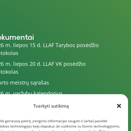
okumentai
6 m. liepos 15 d. LLAF Tarybos posėdžio
tokolas
6 m. liepos 20 d. LLAF VK posėdžio
tokolas
rto meistrų sąrašas
6 m. varžybų kalendorius
6 m. liepos 4 d. LLAF Tarybos posėdžio
Tvarkyti sutikimą
tokolas
kti geriausią patirtį, įrenginio informacijai saugoti ir (arba) pasiekti
5 m. liepos 1 d. VK posėdžio protokolas
kias technologijas kaip slapukus. Jei sutiksime su šiomis technologijomis,
giau dokumentų