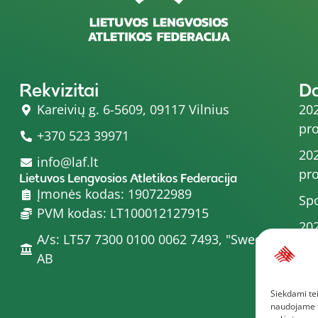
Rekvizitai
D
Kareivių g. 6-5609, 09117 Vilnius
202
pro
+370 523 39971
202
info@laf.lt
pro
Lietuvos Lengvosios Atletikos Federacija
Įmonės kodas: 190722989
Spo
PVM kodas: LT100012127915
202
A/s: LT57 7300 0100 0062 7493, "Swedbank"
202
AB
pro
Siekdami tei
202
naudojame to
Dau