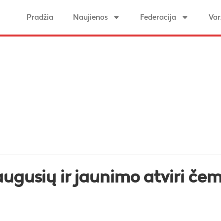
Pradžia
Naujienos
Federacija
Var
augusių ir jaunimo atviri če