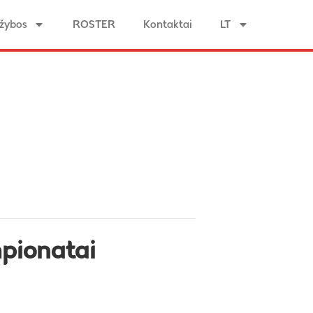
žybos
ROSTER
Kontaktai
LT
mpionatai