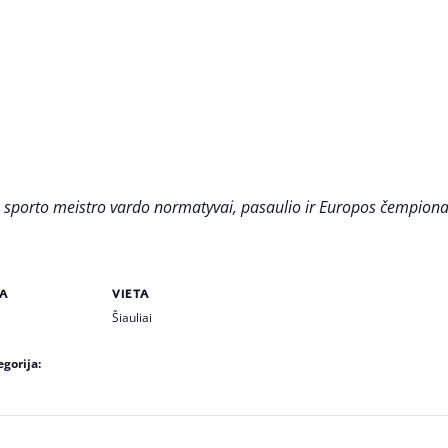
o sporto meistro vardo normatyvai, pasaulio ir Europos čempion
A
VIETA
Šiauliai
gorija: