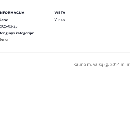
INFORMACIJA
VIETA
Vilnius
Data:
2025-03-25
Renginys kategorija:
Bendri
Kauno m. vaikų (g. 2014 m. i