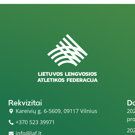
Rekvizitai
D
Kareivių g. 6-5609, 09117 Vilnius
202
pro
+370 523 39971
202
info@laf.lt