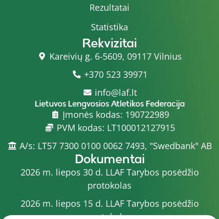
Rezultatai
Statistika
Rekvizitai
Kareivių g. 6-5609, 09117 Vilnius
+370 523 39971
info@laf.lt
Lietuvos Lengvosios Atletikos Federacija
Įmonės kodas: 190722989
PVM kodas: LT100012127915
A/s: LT57 7300 0100 0062 7493, "Swedbank" AB
Dokumentai
2026 m. liepos 30 d. LLAF Tarybos posėdžio
protokolas
2026 m. liepos 15 d. LLAF Tarybos posėdžio
protokolas