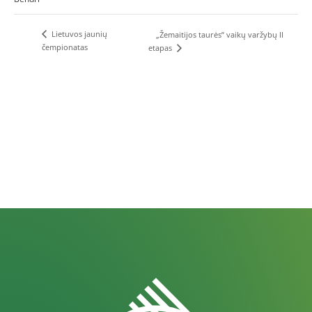
Lietuvos jaunių
„Žemaitijos taurės” vaikų varžybų II
čempionatas
etapas