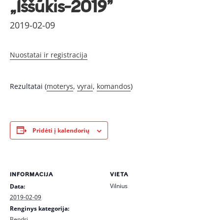
„Iššūkis-2019”
2019-02-09
Nuostatai ir registracija
Rezultatai (
moterys
,
vyrai
,
komandos
)
Pridėti į kalendorių
INFORMACIJA
VIETA
Vilnius
Data:
2019-02-09
Renginys kategorija:
Bendri