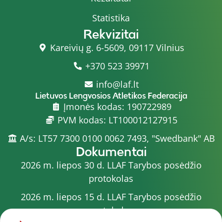
Statistika
Rekvizitai
Kareivių g. 6-5609, 09117 Vilnius
+370 523 39971
info@laf.lt
Lietuvos Lengvosios Atletikos Federacija
Įmonės kodas: 190722989
PVM kodas: LT100012127915
A/s: LT57 7300 0100 0062 7493, "Swedbank" AB
Dokumentai
2026 m. liepos 30 d. LLAF Tarybos posėdžio
protokolas
2026 m. liepos 15 d. LLAF Tarybos posėdžio
protokolas