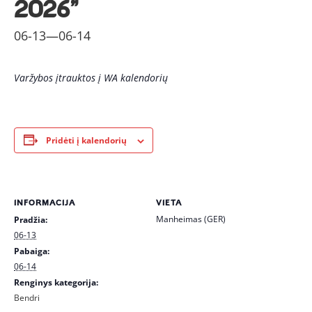
2026”
06-13
—
06-14
Varžybos įtrauktos į WA kalendorių
Pridėti į kalendorių
INFORMACIJA
VIETA
Manheimas (GER)
Pradžia:
06-13
Pabaiga:
06-14
Renginys kategorija:
Bendri