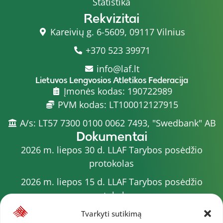
Statistika
Rekvizitai
Kareivių g. 6-5609, 09117 Vilnius
+370 523 39971
info@laf.lt
Lietuvos Lengvosios Atletikos Federacija
Įmonės kodas: 190722989
PVM kodas: LT100012127915
A/s: LT57 7300 0100 0062 7493, "Swedbank" AB
Dokumentai
2026 m. liepos 30 d. LLAF Tarybos posėdžio
protokolas
2026 m. liepos 15 d. LLAF Tarybos posėdžio
protokolas
2026 m. liepos 20 d. LLAF VK posėdžio protokolas
Tvarkyti sutikimą