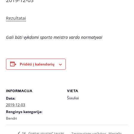
2019-12-03
Rezultatai
Gali būti vykdomi sporto meistro vardo normatyvai
Pridėti į kalendorių
INFORMACIJA
VIETA
Šiauliai
Data:
2019-12-03
Renginys kategorija:
Bendri
SK „Greitas spurtas” taurės
Tarptautinės varžybos „Maniežo