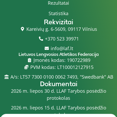
Rezultatai
Statistika
Rekvizitai
Kareivių g. 6-5609, 09117 Vilnius
+370 523 39971
info@laf.lt
Lietuvos Lengvosios Atletikos Federacija
Įmonės kodas: 190722989
PVM kodas: LT100012127915
A/s: LT57 7300 0100 0062 7493, "Swedbank" AB
Dokumentai
2026 m. liepos 30 d. LLAF Tarybos posėdžio
protokolas
2026 m. liepos 15 d. LLAF Tarybos posėdžio
protokolas