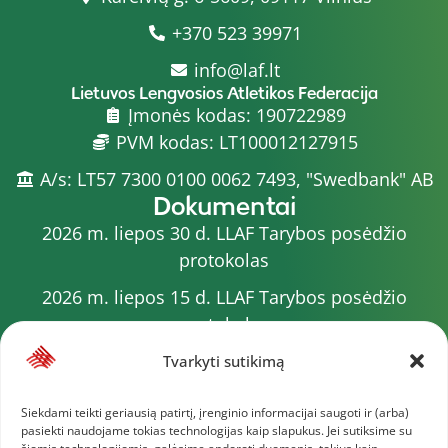
+370 523 39971
info@laf.lt
Lietuvos Lengvosios Atletikos Federacija
Įmonės kodas: 190722989
PVM kodas: LT100012127915
A/s: LT57 7300 0100 0062 7493, "Swedbank" AB
Dokumentai
2026 m. liepos 30 d. LLAF Tarybos posėdžio
protokolas
2026 m. liepos 15 d. LLAF Tarybos posėdžio
protokolas
2026 m. liepos 20 d. LLAF VK posėdžio protokolas
Tvarkyti sutikimą
Sporto meistrų sąrašas
Siekdami teikti geriausią patirtį, įrenginio informacijai saugoti ir (arba)
pasiekti naudojame tokias technologijas kaip slapukus. Jei sutiksime su
2026 m. varžybų kalendorius