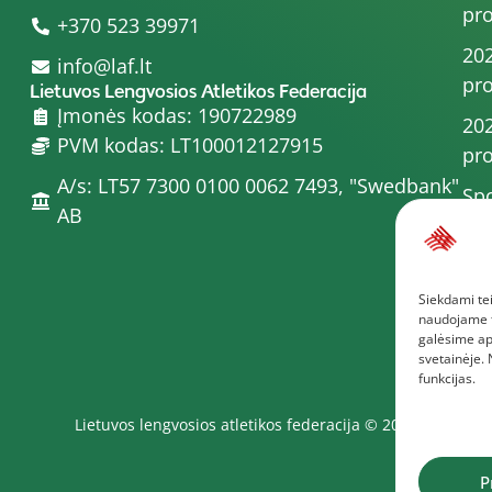
pro
+370 523 39971
202
info@laf.lt
pro
Lietuvos Lengvosios Atletikos Federacija
Įmonės kodas: 190722989
202
PVM kodas: LT100012127915
pro
A/s: LT57 7300 0100 0062 7493, "Swedbank"
Spo
AB
202
202
Siekdami tei
pro
naudojame to
Dau
galėsime ap
svetainėje.
funkcijas.
Lietuvos lengvosios atletikos federacija © 2025
P