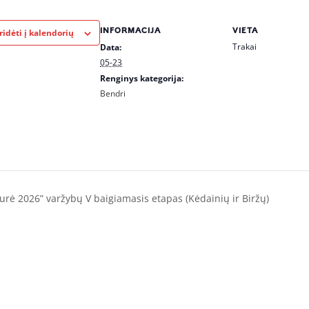
INFORMACIJA
VIETA
ridėti į kalendorių
Trakai
Data:
05-23
Renginys kategorija:
Bendri
aurė 2026” varžybų V baigiamasis etapas (Kėdainių ir Biržų)