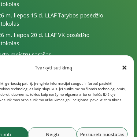
tokolas
6 m. liepos 15 d. LLAF Tarybos posėdžio
tokolas
6 m. liepos 20 d. LLAF VK posėdžio
tokolas
rto meistrų sąrašas
6 m. varžybų kalendorius
Tvarkyti sutikimą
6 m. liepos 4 d. LLAF Tarybos posėdžio
kti geriausią patirtį, įrenginio informacijai saugoti ir (arba) pasiekti
tokolas
kias technologijas kaip slapukus. Jei sutiksime su šiomis technologijomis,
giau dokumentų
doroti duomenis, tokius kaip naršymo elgsena arba unikalūs ID šioje
 Nesutikimas arba sutikimo atšaukimas gali neigiamai paveikti tam tikras
riimti
Neigti
Peržiūrėti nuostatas