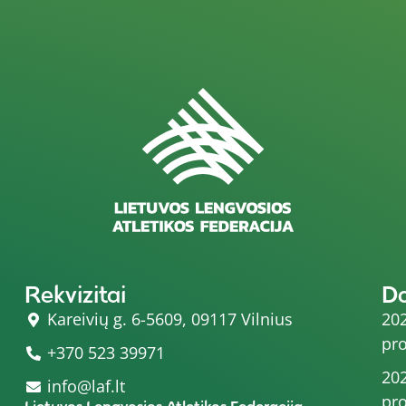
Rekvizitai
D
Kareivių g. 6-5609, 09117 Vilnius
202
pro
+370 523 39971
202
info@laf.lt
pro