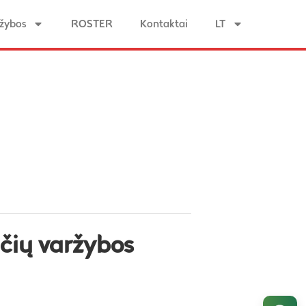
žybos
ROSTER
Kontaktai
LT
gčių varžybos