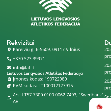
Rekvizitai
D
Kareivių g. 6-5609, 09117 Vilnius
202
pro
+370 523 39971
202
info@laf.lt
pro
Lietuvos Lengvosios Atletikos Federacija
Įmonės kodas: 190722989
202
PVM kodas: LT100012127915
pro
A/s: LT57 7300 0100 0062 7493, "Swedbank"
Spo
AB
202