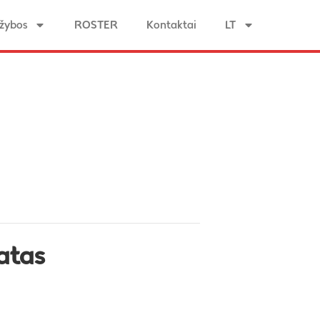
žybos
ROSTER
Kontaktai
LT
atas