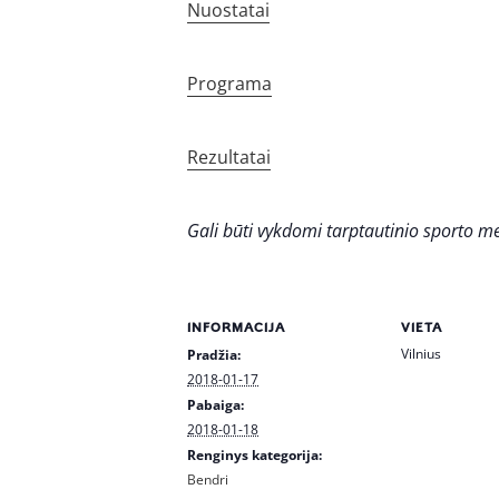
Nuostatai
Programa
Rezultatai
Gali būti vykdomi tarptautinio sporto m
INFORMACIJA
VIETA
Vilnius
Pradžia:
2018-01-17
Pabaiga:
2018-01-18
Renginys kategorija:
Bendri