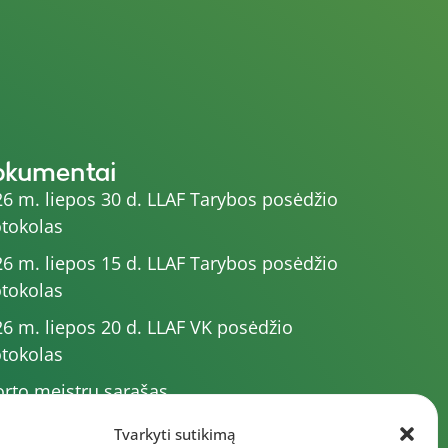
okumentai
6 m. liepos 30 d. LLAF Tarybos posėdžio
tokolas
6 m. liepos 15 d. LLAF Tarybos posėdžio
tokolas
6 m. liepos 20 d. LLAF VK posėdžio
tokolas
rto meistrų sąrašas
6 m. varžybų kalendorius
Tvarkyti sutikimą