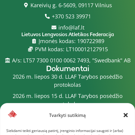
Kareivių g. 6-5609, 09117 Vilnius
+370 523 39971
info@laf.lt
Lietuvos Lengvosios Atletikos Federacija
Įmonės kodas: 190722989
PVM kodas: LT100012127915
A/s: LT57 7300 0100 0062 7493, "Swedbank" AB
Dokumentai
2026 m. liepos 30 d. LLAF Tarybos posėdžio
protokolas
2026 m. liepos 15 d. LLAF Tarybos posėdžio
protokolas
2026 m. liepos 20 d. LLAF VK posėdžio protokolas
Tvarkyti sutikimą
Sporto meistrų sąrašas
Siekdami teikti geriausią patirtį, įrenginio informacijai saugoti ir (arba)