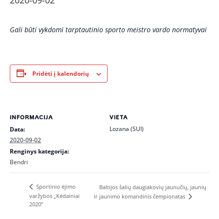
2020-09-02
Gali būti vykdomi tarptautinio sporto meistro vardo normatyvai
Pridėti į kalendorių
INFORMACIJA
VIETA
Lozana (SUI)
Data:
2020-09-02
Renginys kategorija:
Bendri
Sportinio ėjimo
Baltijos šalių daugiakovių jaunučių, jaunių
varžybos „Kėdainiai
ir jaunimo komandinis čempionatas
2020”