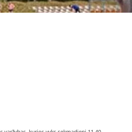
nes varžybas, kurios vyks sekmadienį 11.40