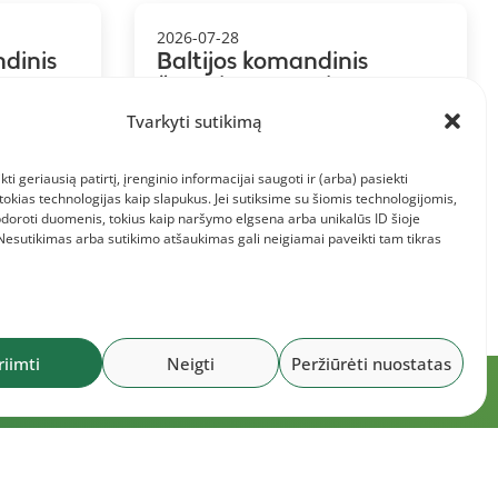
2026-07-28
ndinis
Baltijos komandinis
,
čempionatas: Lietuvos
komanda ir informacija jai
Tvarkyti sutikimą
kti geriausią patirtį, įrenginio informacijai saugoti ir (arba) pasiekti
kias technologijas kaip slapukus. Jei sutiksime su šiomis technologijomis,
doroti duomenis, tokius kaip naršymo elgsena arba unikalūs ID šioje
 Nesutikimas arba sutikimo atšaukimas gali neigiamai paveikti tam tikras
riimti
Neigti
Peržiūrėti nuostatas