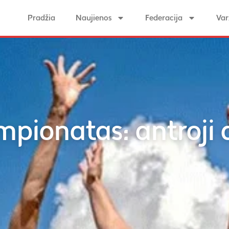
Pradžia
Naujienos
Federacija
Var
pionatas: antroji 