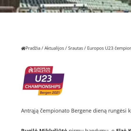
Pradžia
/
Aktualijos
/
Srautas
/
Europos U23 čempiona
Antrąją čempionato Bergene dieną rungėsi ket
Rugilė Miklyčiūtė
pirmu bandymu, o
Elzė 