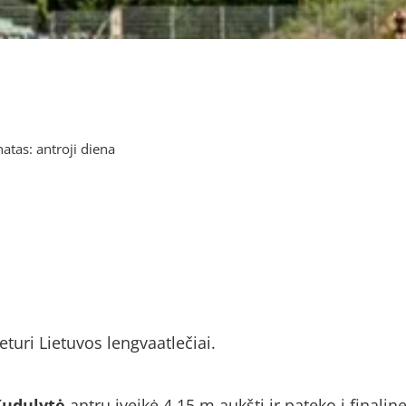
tas: antroji diena
uri Lietuvos lengvaatlečiai.
Kudulytė
antru įveikė 4.15 m aukštį ir pateko į finali