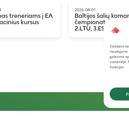
4
2026-08-01
mas treneriams į EA
Baltijos šalių koma
kacinius kursus
čempionatas: 1.LAT
2.LTU, 3.EST
Siekdami tei
naudojame to
galėsime ap
svetainėje.
funkcijas.
P