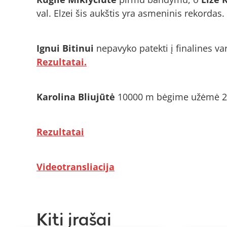
val. Elzei šis aukštis yra asmeninis rekordas.
Ignui Bitinui
nepavyko patekti į finalines va
Rezultatai.
Karolina Bliujūtė
10000 m bėgime užėmė 24 
Rezultatai
Videotransliacija
Kiti įrašai