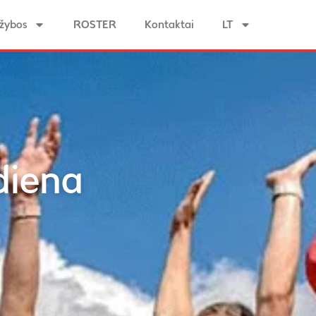
žybos
ROSTER
Kontaktai
LT
diena