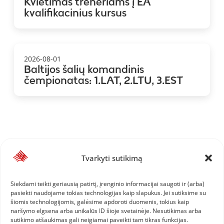
Kvietimas treneriams į EA
kvalifikacinius kursus
2026-08-01
Baltijos šalių komandinis
čempionatas: 1.LAT, 2.LTU, 3.EST
Tvarkyti sutikimą
Siekdami teikti geriausią patirtį, įrenginio informacijai saugoti ir (arba)
pasiekti naudojame tokias technologijas kaip slapukus. Jei sutiksime su
šiomis technologijomis, galėsime apdoroti duomenis, tokius kaip
naršymo elgsena arba unikalūs ID šioje svetainėje. Nesutikimas arba
sutikimo atšaukimas gali neigiamai paveikti tam tikras funkcijas.