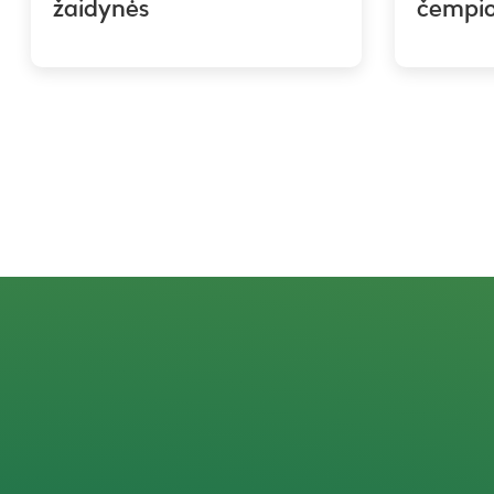
žaidynės
čempi