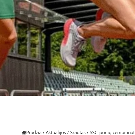
Pradžia
/
Aktualijos
/
Srautas
/
SSC jaunių čempionat