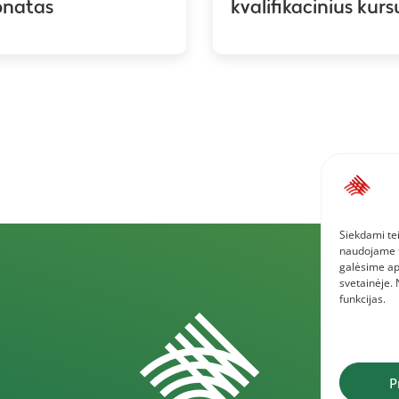
onatas
kvalifikacinius kurs
Siekdami tei
naudojame to
galėsime ap
svetainėje.
funkcijas.
P