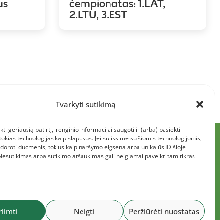
us
čempionatas: 1.LAT,
2.LTU, 3.EST
Tvarkyti sutikimą
kti geriausią patirtį, įrenginio informacijai saugoti ir (arba) pasiekti
kias technologijas kaip slapukus. Jei sutiksime su šiomis technologijomis,
doroti duomenis, tokius kaip naršymo elgsena arba unikalūs ID šioje
 Nesutikimas arba sutikimo atšaukimas gali neigiamai paveikti tam tikras
riimti
Neigti
Peržiūrėti nuostatas