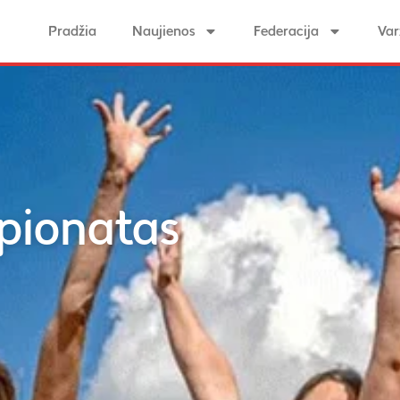
Pradžia
Naujienos
Federacija
Var
pionatas