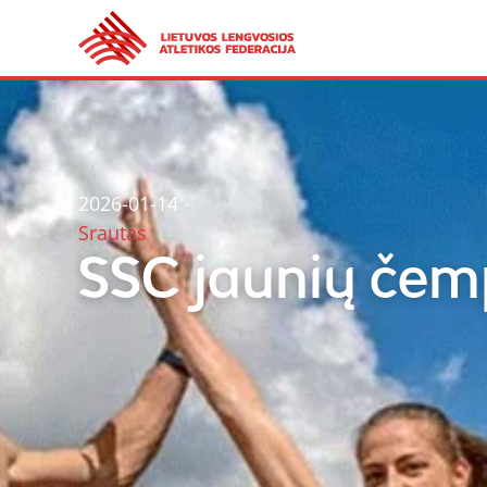
2026-01-14
Srautas
SSC jaunių čem