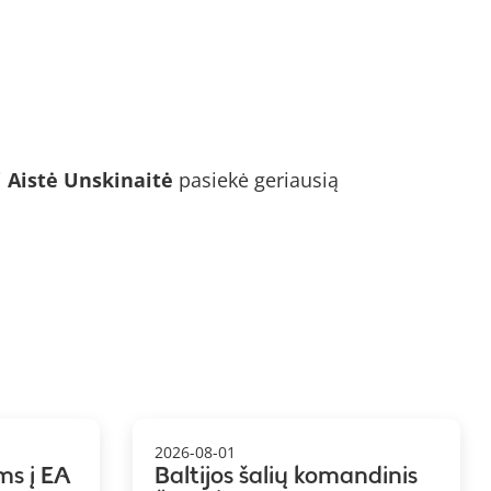
i
Aistė Unskinaitė
pasiekė geriausią
2026-08-01
ms į EA
Baltijos šalių komandinis