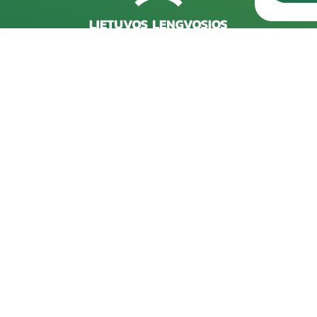
Rekvizitai
D
Kareivių g. 6-5609, 09117 Vilnius
202
pro
+370 523 39971
202
info@laf.lt
pro
Lietuvos Lengvosios Atletikos Federacija
Įmonės kodas: 190722989
202
PVM kodas: LT100012127915
pro
A/s: LT57 7300 0100 0062 7493, "Swedbank"
Spo
AB
202
202