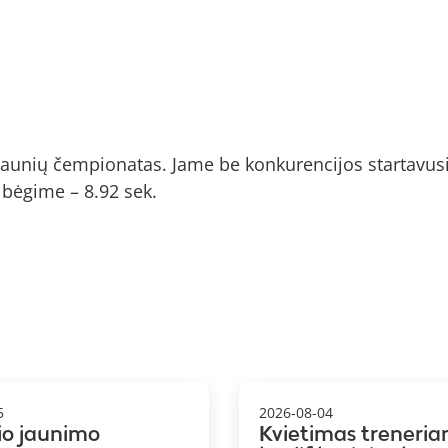
 jaunių čempionatas. Jame be konkurencijos startavus
 bėgime – 8.92 sek.
5
2026-08-04
io jaunimo
Kvietimas treneria