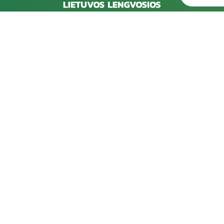
Rekvizitai
D
Kareivių g. 6-5609, 09117 Vilnius
202
pro
+370 523 39971
202
info@laf.lt
pro
Lietuvos Lengvosios Atletikos Federacija
Įmonės kodas: 190722989
202
PVM kodas: LT100012127915
pro
A/s: LT57 7300 0100 0062 7493, "Swedbank"
Spo
AB
202
202
pro