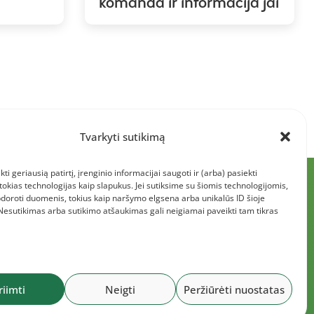
komanda ir informacija jai
Tvarkyti sutikimą
kti geriausią patirtį, įrenginio informacijai saugoti ir (arba) pasiekti
kias technologijas kaip slapukus. Jei sutiksime su šiomis technologijomis,
doroti duomenis, tokius kaip naršymo elgsena arba unikalūs ID šioje
 Nesutikimas arba sutikimo atšaukimas gali neigiamai paveikti tam tikras
riimti
Neigti
Peržiūrėti nuostatas