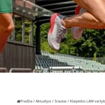
Pradžia
/
Aktualijos
/
Srautas
/
Klaipėdos LAM varžy