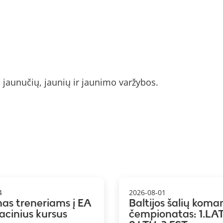
 jaunučių, jaunių ir jaunimo varžybos.
4
2026-08-01
mas treneriams į EA
Baltijos šalių koma
kacinius kursus
čempionatas: 1.LAT