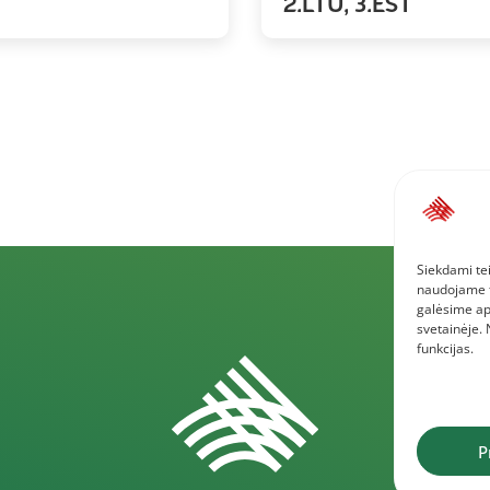
2.LTU, 3.EST
Siekdami tei
naudojame to
galėsime ap
svetainėje.
funkcijas.
P