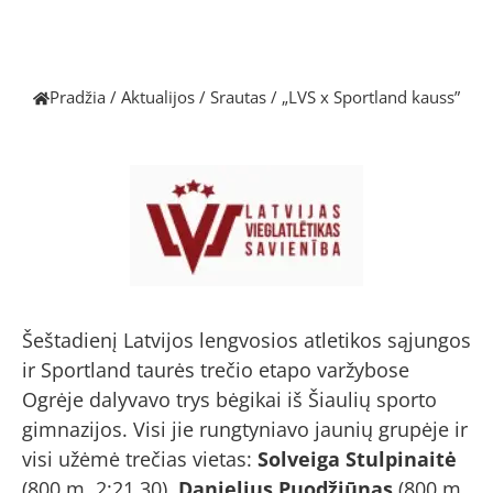
Pradžia
/
Aktualijos
/
Srautas
/
„LVS x Sportland kauss”
Šeštadienį Latvijos lengvosios atletikos sąjungos
ir Sportland taurės trečio etapo varžybose
Ogrėje dalyvavo trys bėgikai iš Šiaulių sporto
gimnazijos. Visi jie rungtyniavo jaunių grupėje ir
visi užėmė trečias vietas:
Solveiga Stulpinaitė
(800 m, 2:21.30),
Danielius Puodžiūnas
(800 m,