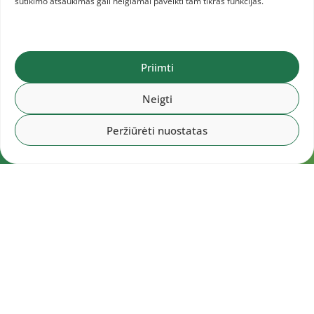
sutikimo atšaukimas gali neigiamai paveikti tam tikras funkcijas.
Priimti
Neigti
Peržiūrėti nuostatas
Navigacija