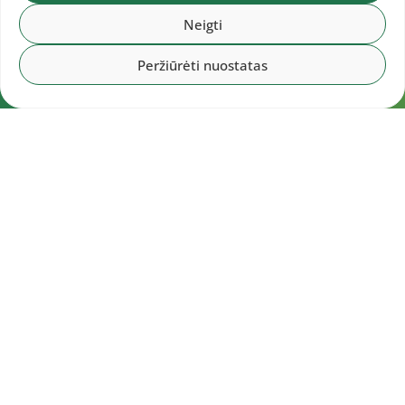
Neigti
Peržiūrėti nuostatas
Navigacija
Pradžia
Aktualijos
Dokumentai
Galerijos
Kalendorius