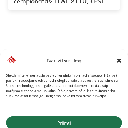
čempionatas: 1.LAT, 2.LTU, 3.EST
Tvarkyti sutikimą
Siekdami teikti geriausią patirtį, įrenginio informacijai saugoti ir (arba)
pasiekti naudojame tokias technologijas kaip slapukus. Jei sutiksime su
šiomis technologijomis, galėsime apdoroti duomenis, tokius kaip
naršymo elgsena arba unikalūs ID šioje svetainėje. Nesutikimas arba
sutikimo atšaukimas gali neigiamai paveikti tam tikras funkcijas.
Priimti