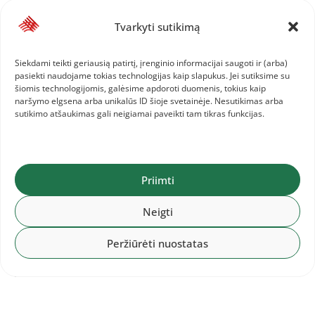
Jurgilaitė
5.12/0.5
Tvarkyti sutikimą
Trišuolis. 2.
Greta Liaukevičiūtė
11.36/0.6,
5.
Izabelė Levarauskaitė
10.93/0.5
Siekdami teikti geriausią patirtį, įrenginio informacijai saugoti ir (arba)
Rutulys. 3.
Ugnė Šteinaitė
12.75 (asmeninis
pasiekti naudojame tokias technologijas kaip slapukus. Jei sutiksime su
rekordas), 6.
Greta Aleknavičiūtė
10.75
šiomis technologijomis, galėsime apdoroti duomenis, tokius kaip
naršymo elgsena arba unikalūs ID šioje svetainėje. Nesutikimas arba
Diskas. 4.
Barbora Burneikaitė
35.26
sutikimo atšaukimas gali neigiamai paveikti tam tikras funkcijas.
(asmeninis rekordas), 5.
Greta Aleknavičiūtė
35.25 (asmeninis rekordas)
Kūjis. 4.
Tiara Anita Adison
37.14 (asmeninis
Priimti
rekordas), 6.
Ugnė Stanislovaitytė
33.74
(asmeninis rekordas)
Neigti
Ietis. 3.
Amadėja Mėta Karaliūtė
40.85, 5.
Ugnė
Šteinaitė
37.88
Peržiūrėti nuostatas
3000 m ėj. 1.
Eva Kubiliūtė
16:22.85 (asmeninis
rekordas), 3.
Laura Nesteckytė
16:59.00