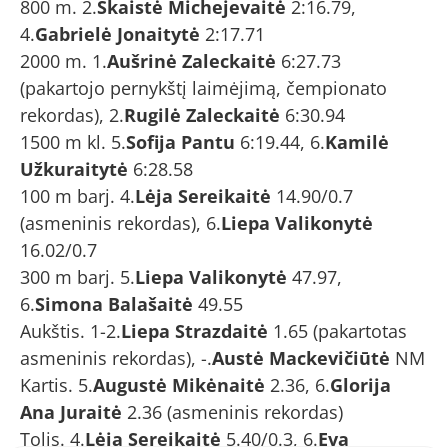
800 m. 2.
Skaistė Michejevaitė
2:16.79,
4.
Gabrielė Jonaitytė
2:17.71
2000 m. 1.
Aušrinė Zaleckaitė
6:27.73
(pakartojo pernykštį laimėjimą, čempionato
rekordas), 2.
Rugilė Zaleckaitė
6:30.94
1500 m kl. 5.
Sofija Pantu
6:19.44, 6.
Kamilė
Užkuraitytė
6:28.58
100 m barj. 4.
Lėja Sereikaitė
14.90/0.7
(asmeninis rekordas), 6.
Liepa Valikonytė
16.02/0.7
300 m barj. 5.
Liepa Valikonytė
47.97,
6.
Simona Balašaitė
49.55
Aukštis. 1-2.
Liepa Strazdaitė
1.65 (pakartotas
asmeninis rekordas), -.
Austė Mackevičiūtė
NM
Kartis. 5.
Augustė Mikėnaitė
2.36, 6.
Glorija
Ana Juraitė
2.36 (asmeninis rekordas)
Tolis. 4.
Lėja Sereikaitė
5.40/0.3, 6.
Eva