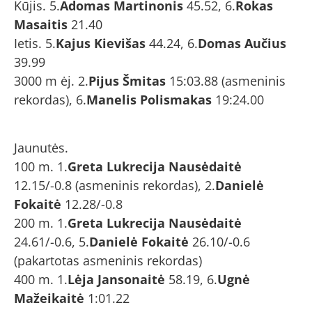
Kūjis. 5.
Adomas Martinonis
45.52, 6.
Rokas
Masaitis
21.40
Ietis. 5.
Kajus Kievišas
44.24, 6.
Domas Aučius
39.99
3000 m ėj. 2.
Pijus Šmitas
15:03.88 (asmeninis
rekordas), 6.
Manelis Polismakas
19:24.00
Jaunutės.
100 m. 1.
Greta Lukrecija Nausėdaitė
12.15/-0.8 (asmeninis rekordas), 2.
Danielė
Fokaitė
12.28/-0.8
200 m. 1.
Greta Lukrecija Nausėdaitė
24.61/-0.6, 5.
Danielė Fokaitė
26.10/-0.6
(pakartotas asmeninis rekordas)
400 m. 1.
Lėja Jansonaitė
58.19, 6.
Ugnė
Mažeikaitė
1:01.22