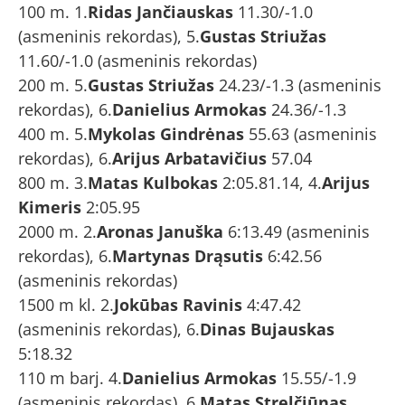
100 m. 1.
Ridas Jančiauskas
11.30/-1.0
(asmeninis rekordas), 5.
Gustas Striužas
11.60/-1.0 (asmeninis rekordas)
200 m. 5.
Gustas Striužas
24.23/-1.3 (asmeninis
rekordas), 6.
Danielius Armokas
24.36/-1.3
400 m. 5.
Mykolas Gindrėnas
55.63 (asmeninis
rekordas), 6.
Arijus Arbatavičius
57.04
800 m. 3.
Matas Kulbokas
2:05.81.14, 4.
Arijus
Kimeris
2:05.95
2000 m. 2.
Aronas Januška
6:13.49 (asmeninis
rekordas), 6.
Martynas Drąsutis
6:42.56
(asmeninis rekordas)
1500 m kl. 2.
Jokūbas Ravinis
4:47.42
(asmeninis rekordas), 6.
Dinas Bujauskas
5:18.32
110 m barj. 4.
Danielius Armokas
15.55/-1.9
(asmeninis rekordas), 6.
Matas Strelčiūnas