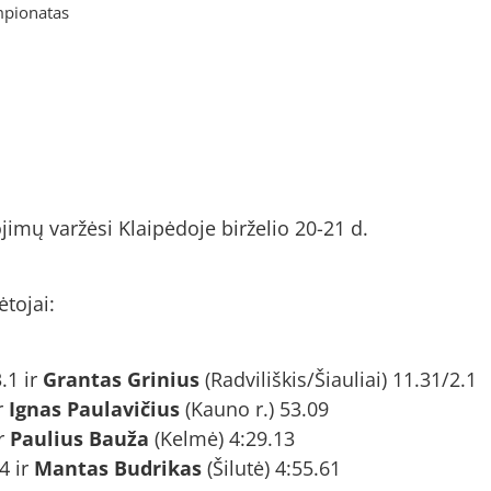
mpionatas
imų varžėsi Klaipėdoje birželio 20-21 d.
tojai:
.1 ir
Grantas Grinius
(Radviliškis/Šiauliai) 11.31/2.1
r
Ignas Paulavičius
(Kauno r.) 53.09
ir
Paulius Bauža
(Kelmė) 4:29.13
4 ir
Mantas Budrikas
(Šilutė) 4:55.61