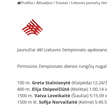
Pradžia
/
Aktualijos
/
Srautas
/
Lietuvos jaunučių če
Jaunučiai dėl Lietuvos čempionato apdovanoj
Pirmosios čempionato dienos rungčių nugalė
100 m.
Greta Stalnionytė
(Klaipėda) 12.24/3
400 m.
Elija Osipovičiūtė
(Molėtai) 1:00.14 i
1500 m.
Vaiva Leveikaitė
(Šiauliai) 5:15.09 
1500 m kl.
Sofija Norvaišaitė
(Kelmė) 5:40.5