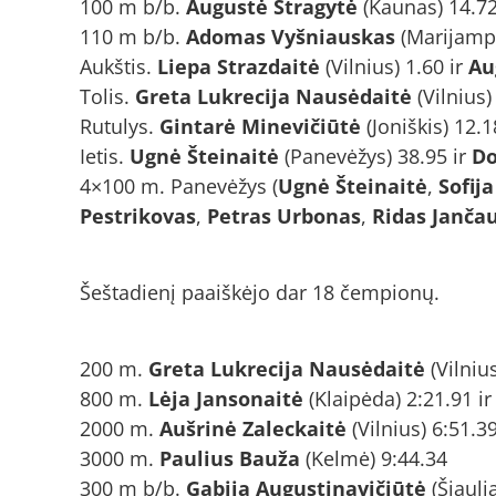
100 m b/b.
Augustė Stragytė
(Kaunas) 14.72
110 m b/b.
Adomas Vyšniauskas
(Marijampo
Aukštis.
Liepa Strazdaitė
(Vilnius) 1.60 ir
Au
Tolis.
Greta Lukrecija Nausėdaitė
(Vilnius)
Rutulys.
Gintarė Minevičiūtė
(Joniškis) 12.1
Ietis.
Ugnė Šteinaitė
(Panevėžys) 38.95 ir
Do
4×100 m. Panevėžys (
Ugnė Šteinaitė
,
Sofija
Pestrikovas
,
Petras Urbonas
,
Ridas Janča
Šeštadienį paaiškėjo dar 18 čempionų.
200 m.
Greta Lukrecija Nausėdaitė
(Vilnius
800 m.
Lėja Jansonaitė
(Klaipėda) 2:21.91 i
2000 m.
Aušrinė Zaleckaitė
(Vilnius) 6:51.3
3000 m.
Paulius Bauža
(Kelmė) 9:44.34
300 m b/b.
Gabija Augustinavičiūtė
(Šiaulia