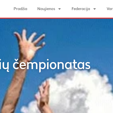
Pradžia
Naujienos
Federacija
Var
čių čempionatas