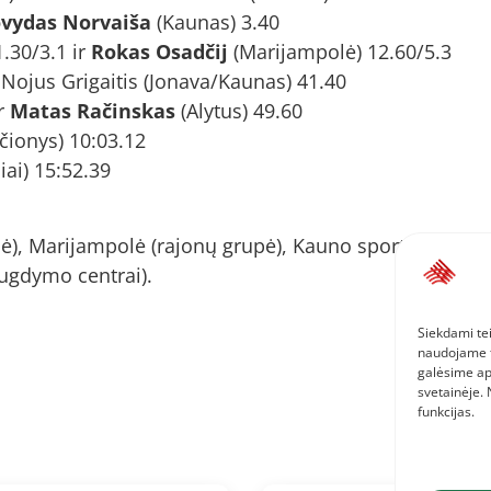
vydas Norvaiša
(Kaunas) 3.40
.30/3.1 ir
Rokas Osadčij
(Marijampolė) 12.60/5.3
 Nojus Grigaitis (Jonava/Kaunas) 41.40
ir
Matas Račinskas
(Alytus) 49.60
čionys) 10:03.12
iai) 15:52.39
, Marijampolė (rajonų grupė), Kauno sporto mokykla 
ugdymo centrai).
Siekdami tei
naudojame to
galėsime ap
svetainėje.
funkcijas.