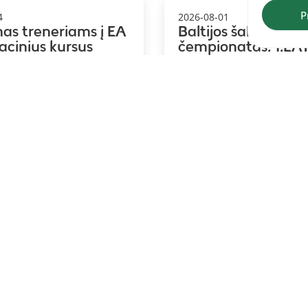
P
4
2026-08-01
mas treneriams į EA
Baltijos šalių koma
kacinius kursus
čempionatas: 1.LAT
2.LTU, 3.EST