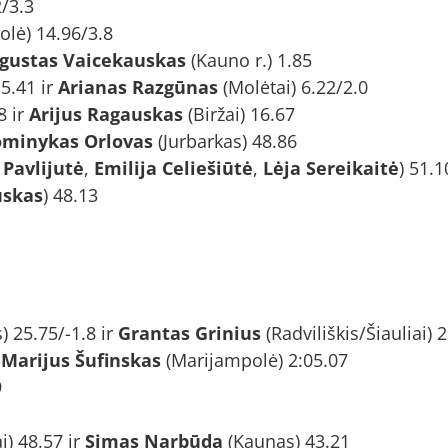
/3.3
lė) 14.96/3.8
gustas Vaicekauskas
(Kauno r.) 1.85
 5.41 ir
Arianas Razgūnas
(Molėtai) 6.22/2.0
8 ir
Arijus Ragauskas
(Biržai) 16.67
minykas Orlovas
(Jurbarkas) 48.86
 Pavlijutė
,
Emilija Celiešiūtė
,
Lėja Sereikaitė
) 51.1
uskas
) 48.13
) 25.75/-1.8 ir
Grantas Grinius
(Radviliškis/Šiauliai) 
r
Marijus Šufinskas
(Marijampolė) 2:05.07
9
i) 48.57 ir
Simas Narbūda
(Kaunas) 43.21