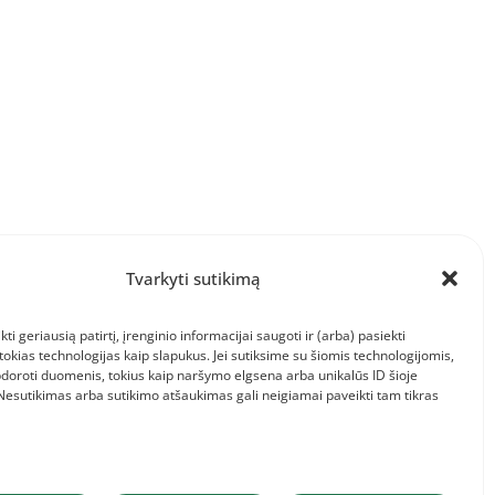
„Startas” (miestų sporto ugdymo centrai) ir
Tvarkyti sutikimą
kti geriausią patirtį, įrenginio informacijai saugoti ir (arba) pasiekti
kias technologijas kaip slapukus. Jei sutiksime su šiomis technologijomis,
doroti duomenis, tokius kaip naršymo elgsena arba unikalūs ID šioje
 Nesutikimas arba sutikimo atšaukimas gali neigiamai paveikti tam tikras