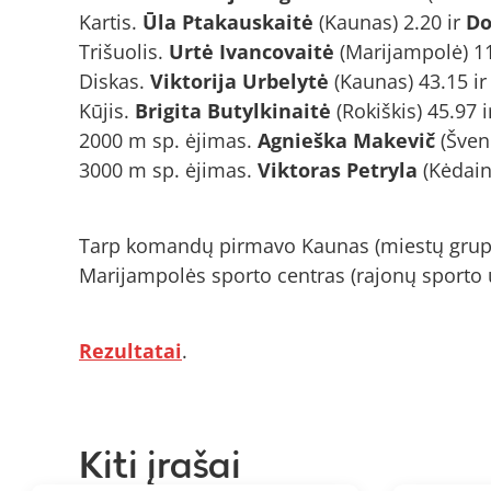
Kartis.
Ūla Ptakauskaitė
(Kaunas) 2.20 ir
Do
Trišuolis.
Urtė Ivancovaitė
(Marijampolė) 11
Diskas.
Viktorija Urbelytė
(Kaunas) 43.15 ir
Kūjis.
Brigita Butylkinaitė
(Rokiškis) 45.97 
2000 m sp. ėjimas.
Agnieška Makevič
(Šven
3000 m sp. ėjimas.
Viktoras Petryla
(Kėdain
Tarp komandų pirmavo Kaunas (miestų grupė)
Marijampolės sporto centras (rajonų sporto 
Rezultatai
.
Kiti įrašai