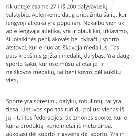
rikiuotėje esame 27-i iš 200 dalyvavusių
valstybių. Aplenkėme daug pripažintų šalių, kur
lengvoji atletika yra populiari. Nekalbu vien tik
apie lengvąją atletiką, yra ir plaukikai, irklavimo,
šiuolaikinės penkiakovės bei dviračių sporto
atstovai, kurie nuolat iškovoja medalius. Tas
pats krepšinis grįžta į medalių dalybas. Yra daug
sporto šakų, kuriose mūsų atletai jei ir
neiškovos medalių, tai bent kovos dėl aukštų
vietų.
Sporte yra spręstinų dalykų, tobulintų, tai yra
tiesa. Lietuvos sportas turi du polius: vienas iš
jų – tai tos federacijos, tie žmonės sporte, kurie
kuria produktą, kurie metai iš metų dirba,
aukojasi dėl sporto ir gyvena dėl sporto. Yra ir