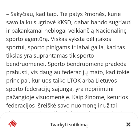
– Sakyčiau, kad taip. Tie patys žmonės, kurie
savo laiku sugriovė KKSD, dabar bando sugriauti
ir pakankamai neblogai veikiančią Nacionalinę
sporto agentūrą. Viskas vyksta dėl įtakos
sportui, sporto pinigams ir labai gaila, kad tas
tikslas yra suprantamas tik sporto
bendruomenei. Sporto bendruomenė pradeda
prabusti, vis daugiau federacijų mato, kad tokie
principai, kuriuos taiko LTOK arba Lietuvos
sporto federacijų sąjunga, yra nepriimtini
pažangioje visuomenėje. Kaip žinome, keturios
federacijos išreiškė savo nuomonę ir už tai
Lietuvos tautinio olimpinio komiteto, mojuojant
olimpine chartija, buvo nubaustos neskiriant
Tvarkyti sutikimą
įprastos finansinės dotacijos. Tie patys žmonės,