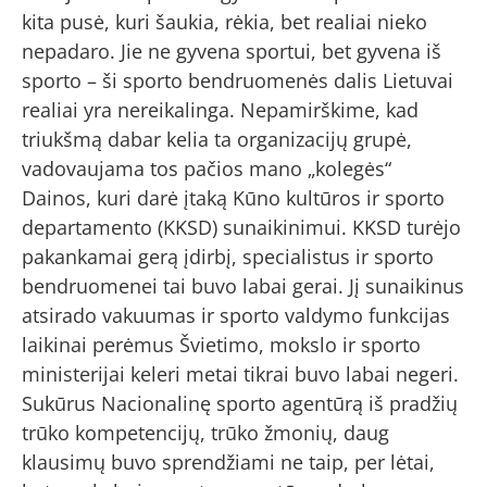
kita pusė, kuri šaukia, rėkia, bet realiai nieko
nepadaro. Jie ne gyvena sportui, bet gyvena iš
sporto – ši sporto bendruomenės dalis Lietuvai
realiai yra nereikalinga. Nepamirškime, kad
triukšmą dabar kelia ta organizacijų grupė,
vadovaujama tos pačios mano „kolegės“
Dainos, kuri darė įtaką Kūno kultūros ir sporto
departamento (KKSD) sunaikinimui. KKSD turėjo
pakankamai gerą įdirbį, specialistus ir sporto
bendruomenei tai buvo labai gerai. Jį sunaikinus
atsirado vakuumas ir sporto valdymo funkcijas
laikinai perėmus Švietimo, mokslo ir sporto
ministerijai keleri metai tikrai buvo labai negeri.
Sukūrus Nacionalinę sporto agentūrą iš pradžių
trūko kompetencijų, trūko žmonių, daug
klausimų buvo sprendžiami ne taip, per lėtai,