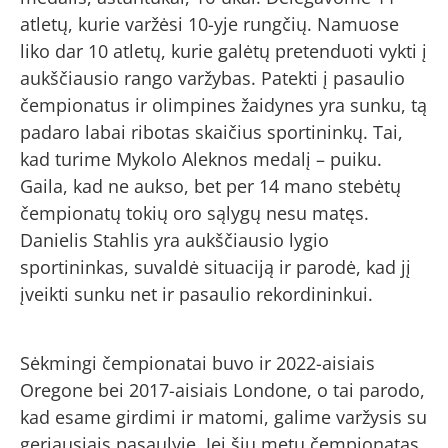
atletų, kurie varžėsi 10-yje rungčių. Namuose
liko dar 10 atletų, kurie galėtų pretenduoti vykti į
aukščiausio rango varžybas. Patekti į pasaulio
čempionatus ir olimpines žaidynes yra sunku, tą
padaro labai ribotas skaičius sportininkų. Tai,
kad turime Mykolo Aleknos medalį – puiku.
Gaila, kad ne aukso, bet per 14 mano stebėtų
čempionatų tokių oro sąlygų nesu matęs.
Danielis Stahlis yra aukščiausio lygio
sportininkas, suvaldė situaciją ir parodė, kad jį
įveikti sunku net ir pasaulio rekordininkui.
Sėkmingi čempionatai buvo ir 2022-aisiais
Oregone bei 2017-aisiais Londone, o tai parodo,
kad esame girdimi ir matomi, galime varžysis su
geriausiais pasaulyje. Jei šių metų čempionatas