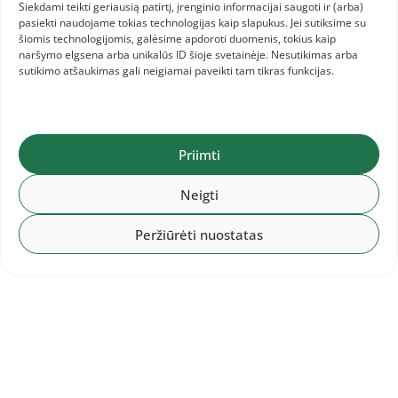
kurie mojuoja olimpine chartija, realiai ją
Siekdami teikti geriausią patirtį, įrenginio informacijai saugoti ir (arba)
paslepia labai giliai, kai politikuoja ir su tam
pasiekti naudojame tokias technologijas kaip slapukus. Jei sutiksime su
šiomis technologijomis, galėsime apdoroti duomenis, tokius kaip
tikromis pasirinktomis partijomis daro
naršymo elgsena arba unikalūs ID šioje svetainėje. Nesutikimas arba
susitarimus, kurie nėra olimpinio komiteto
sutikimo atšaukimas gali neigiamai paveikti tam tikras funkcijas.
funkcija. Jie patys tvirtina, kad neatsako už
sportininkų pasiruošimą, o dabar jie nori
deleguoti rinkikus, kurie išrinks Nacionalinės
Priimti
sporto tarybos ekspertus. Kas jūs tokie, kad jūs
deleguotumėte? Jūs realiai Lietuvos sportui
Neigti
duodate labai nedaug, nors galite. Realiai
Peržiūrėti nuostatas
nekuriate sportinio produkto, nedalyvaujate
kasdieninėje gamyboje. Tie žmonės, tos
federacijos, kurios realiai dirba, vis drąsiau
kalba, kad taip būti negali. Labai lėtai vyksta
praregėjimas, bet jis vyksta. Mane džiugina, kad
sporto bendruomenė eina ta linkme, kuria
nuėjo kultūros bendruomenė ir nebijo pasakyti