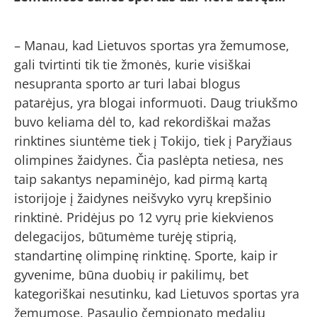
– Manau, kad Lietuvos sportas yra žemumose,
gali tvirtinti tik tie žmonės, kurie visiškai
nesupranta sporto ar turi labai blogus
patarėjus, yra blogai informuoti. Daug triukšmo
buvo keliama dėl to, kad rekordiškai mažas
rinktines siuntėme tiek į Tokijo, tiek į Paryžiaus
olimpines žaidynes. Čia paslėpta netiesa, nes
taip sakantys nepaminėjo, kad pirmą kartą
istorijoje į žaidynes neišvyko vyrų krepšinio
rinktinė. Pridėjus po 12 vyrų prie kiekvienos
delegacijos, būtumėme turėję stiprią,
standartinę olimpinę rinktinę. Sporte, kaip ir
gyvenime, būna duobių ir pakilimų, bet
kategoriškai nesutinku, kad Lietuvos sportas yra
žemumose. Pasaulio čempionato medalių