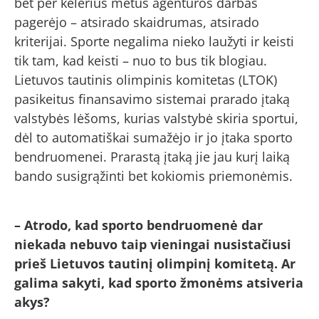
bet per kelerius metus agentūros darbas
pagerėjo – atsirado skaidrumas, atsirado
kriterijai. Sporte negalima nieko laužyti ir keisti
tik tam, kad keisti – nuo to bus tik blogiau.
Lietuvos tautinis olimpinis komitetas (LTOK)
pasikeitus finansavimo sistemai prarado įtaką
valstybės lėšoms, kurias valstybė skiria sportui,
dėl to automatiškai sumažėjo ir jo įtaka sporto
bendruomenei. Prarastą įtaką jie jau kurį laiką
bando susigrąžinti bet kokiomis priemonėmis.
– Atrodo, kad sporto bendruomenė dar
niekada nebuvo taip vieningai nusistačiusi
prieš Lietuvos tautinį olimpinį komitetą. Ar
galima sakyti, kad sporto žmonėms atsiveria
akys?