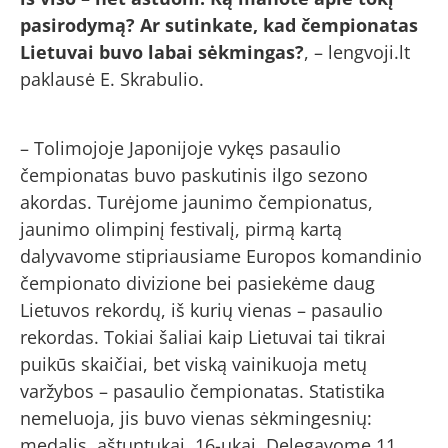
pasirodymą? Ar sutinkate, kad čempionatas
Lietuvai buvo labai sėkmingas?
, – lengvoji.lt
paklausė E. Skrabulio.
– Tolimojoje Japonijoje vykęs pasaulio
čempionatas buvo paskutinis ilgo sezono
akordas. Turėjome jaunimo čempionatus,
jaunimo olimpinį festivalį, pirmą kartą
dalyvavome stipriausiame Europos komandinio
čempionato divizione bei pasiekėme daug
Lietuvos rekordų, iš kurių vienas – pasaulio
rekordas. Tokiai šaliai kaip Lietuvai tai tikrai
puikūs skaičiai, bet viską vainikuoja metų
varžybos – pasaulio čempionatas. Statistika
nemeluoja, jis buvo vienas sėkmingesnių:
medalis, aštuntukai, 16-ukai. Delegavome 11