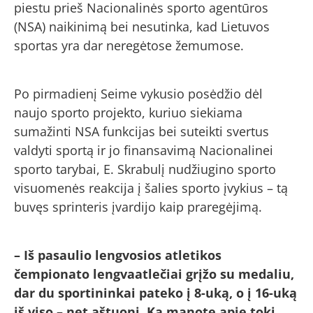
piestu prieš Nacionalinės sporto agentūros
(NSA) naikinimą bei nesutinka, kad Lietuvos
sportas yra dar neregėtose žemumose.
Po pirmadienį Seime vykusio posėdžio dėl
naujo sporto projekto, kuriuo siekiama
sumažinti NSA funkcijas bei suteikti svertus
valdyti sportą ir jo finansavimą Nacionalinei
sporto tarybai, E. Skrabulį nudžiugino sporto
visuomenės reakcija į šalies sporto įvykius – tą
buvęs sprinteris įvardijo kaip praregėjimą.
– Iš pasaulio lengvosios atletikos
čempionato lengvaatlečiai grįžo su medaliu,
dar du sportininkai pateko į 8-uką, o į 16-uką
iš viso – net aštuoni. Ką manote apie tokį