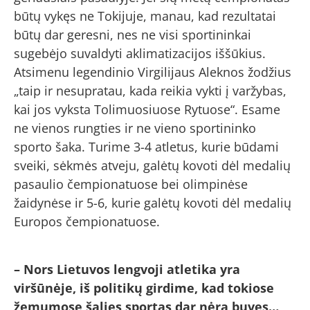
būtų vykęs ne Tokijuje, manau, kad rezultatai
būtų dar geresni, nes ne visi sportininkai
sugebėjo suvaldyti aklimatizacijos iššūkius.
Atsimenu legendinio Virgilijaus Aleknos žodžius
„taip ir nesupratau, kada reikia vykti į varžybas,
kai jos vyksta Tolimuosiuose Rytuose“. Esame
ne vienos rungties ir ne vieno sportininko
sporto šaka. Turime 3-4 atletus, kurie būdami
sveiki, sėkmės atveju, galėtų kovoti dėl medalių
pasaulio čempionatuose bei olimpinėse
žaidynėse ir 5-6, kurie galėtų kovoti dėl medalių
Europos čempionatuose.
– Nors Lietuvos lengvoji atletika yra
viršūnėje, iš politikų girdime, kad tokiose
žemumose šalies sportas dar nėra buvęs…