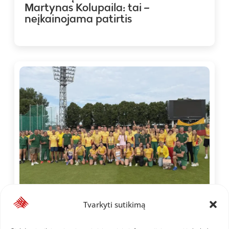
Martynas Kolupaila: tai –
neįkainojama patirtis
2026-08-02
Tvarkyti sutikimą
Baltijos šalių čempionate – lietuvių
sidabras