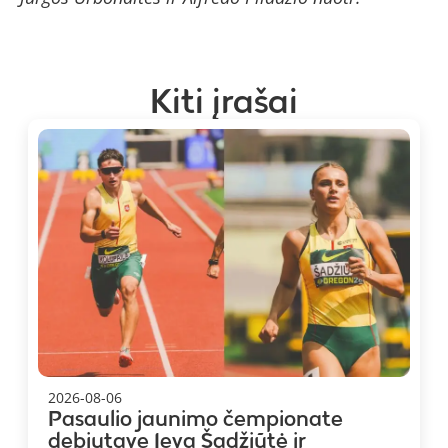
Kiti įrašai
2026-08-06
Pasaulio jaunimo čempionate
debiutavę Ieva Šadžiūtė ir