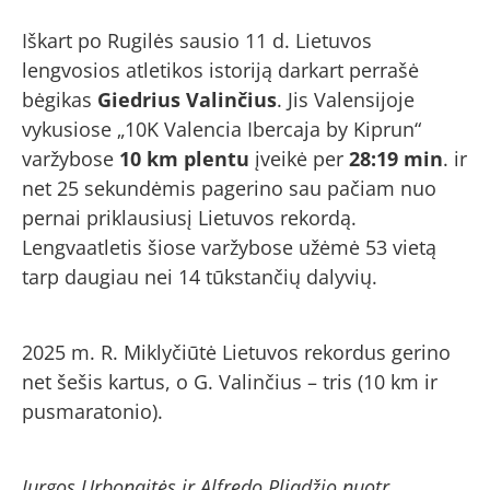
Iškart po Rugilės sausio 11 d. Lietuvos
lengvosios atletikos istoriją darkart perrašė
bėgikas
Giedrius Valinčius
. Jis Valensijoje
vykusiose „10K Valencia Ibercaja by Kiprun“
varžybose
10 km plentu
įveikė per
28:19 min
. ir
net 25 sekundėmis pagerino sau pačiam nuo
pernai priklausiusį Lietuvos rekordą.
Lengvaatletis šiose varžybose užėmė 53 vietą
tarp daugiau nei 14 tūkstančių dalyvių.
2025 m. R. Miklyčiūtė Lietuvos rekordus gerino
net šešis kartus, o G. Valinčius – tris (10 km ir
pusmaratonio).
Jurgos Urbonaitės ir Alfredo Pliadžio nuotr.