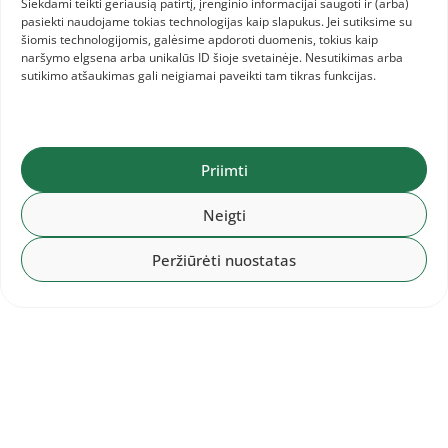
Siekdami teikti geriausią patirtį, įrenginio informacijai saugoti ir (arba)
pasiekti naudojame tokias technologijas kaip slapukus. Jei sutiksime su
šiomis technologijomis, galėsime apdoroti duomenis, tokius kaip
naršymo elgsena arba unikalūs ID šioje svetainėje. Nesutikimas arba
sutikimo atšaukimas gali neigiamai paveikti tam tikras funkcijas.
Priimti
Neigti
Peržiūrėti nuostatas
2026-07-31
Europos čempionate Birmingame –
19 Lietuvos lengvaatlečių