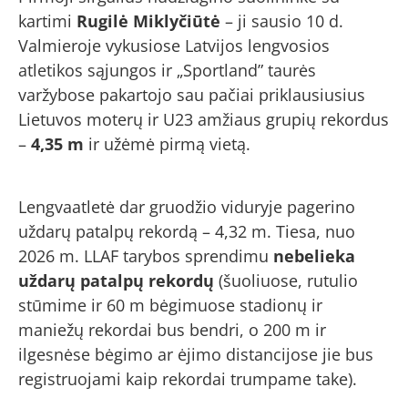
kartimi
Rugilė Miklyčiūtė
– ji sausio 10 d.
Valmieroje vykusiose Latvijos lengvosios
atletikos sąjungos ir „Sportland” taurės
varžybose pakartojo sau pačiai priklausiusius
Lietuvos moterų ir U23 amžiaus grupių rekordus
–
4,35 m
ir užėmė pirmą vietą.
Lengvaatletė dar gruodžio viduryje pagerino
uždarų patalpų rekordą – 4,32 m. Tiesa, nuo
2026 m. LLAF tarybos sprendimu
nebelieka
uždarų patalpų rekordų
(šuoliuose, rutulio
stūmime ir 60 m bėgimuose stadionų ir
maniežų rekordai bus bendri, o 200 m ir
ilgesnėse bėgimo ar ėjimo distancijose jie bus
registruojami kaip rekordai trumpame take).