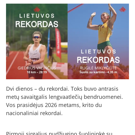
Dvi dienos – du rekordai. Toks buvo antrasis
metų savaitgalis lengvaatlečių bendruomenei.
Vos prasidėjus 2026 metams, krito du
nacionaliniai rekordai.
Pirmoji sirgalius nudžiugino šuolininkė su