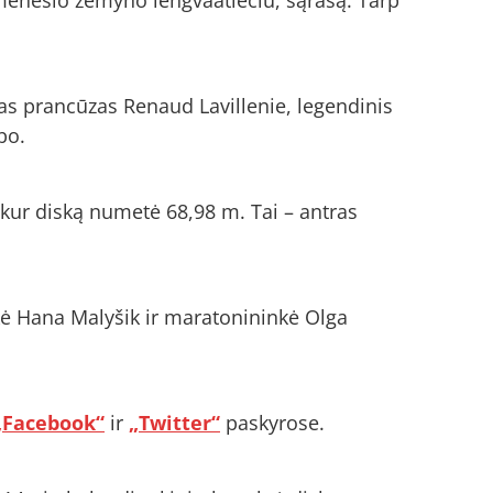
as prancūzas Renaud Lavillenie, legendinis
bo.
kur diską numetė 68,98 m. Tai – antras
ikė Hana Malyšik ir maratonininkė Olga
„Facebook“
ir
„Twitter“
paskyrose.