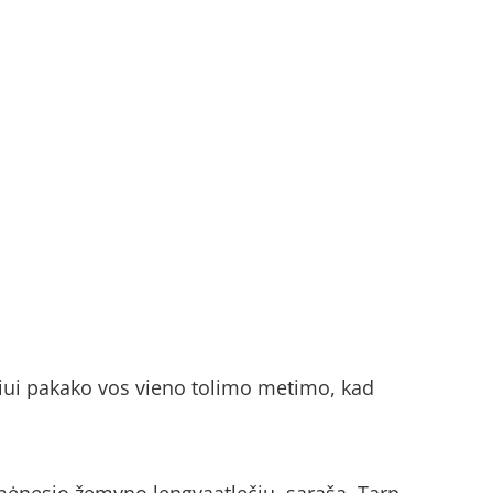
žiui pakako vos vieno tolimo metimo, kad
 mėnesio žemyno lengvaatlečiu, sąrašą. Tarp