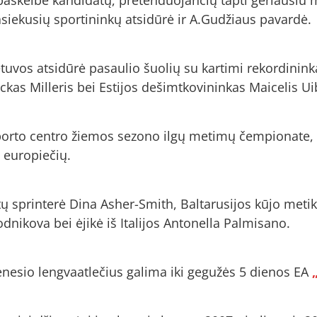
asiekusių sportininkų atsidūrė ir A.Gudžiaus pavardė.
tuvos atsidūrė pasaulio šuolių su kartimi rekordinink
ickas Milleris bei Estijos dešimtkovininkas Maicelis Ui
porto centro žiemos sezono ilgų metimų čempionate, 
p europiečių.
itų sprinterė Dina Asher-Smith, Baltarusijos kūjo met
dnikova bei ėjikė iš Italijos Antonella Palmisano.
nesio lengvaatlečius galima iki gegužės 5 dienos EA