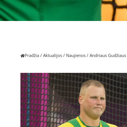
Pradžia
/
Aktualijos
/
Naujienos
/
Andriaus Gudžiaus m