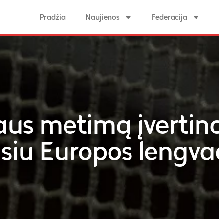
Pradžia
Naujienos
Federacija
us metimą įvertino 
usiu Europos lengva