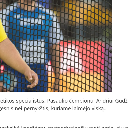
tletikos specialistus. Pasaulio čempionui Andriui Gud
ngesnis nei pernykštis, kuriame laimėjo viską…
 paskelbė kandidatų, pretenduojančių tapti geriausiu