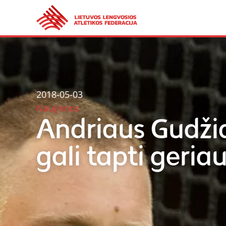
2018-05-03
Naujienos
Andriaus Gudžia
gali tapti geria