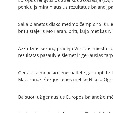
penkių įsimintiniausius rezultatus balandį p
Šalia planetos disko metimo čempiono iš Lie
britų stajeris Mo Farah, britų kūjo metikas N
A.Gudžius sezoną pradėjo Vilniaus miesto s
rezultatas pasaulyje šiemet ir geriausias tar
Geriausia mėnesio lengvaatlete gali tapti br
Mazuronak, Čekijos ieties metikė Nikola Ogro
Balsuoti už geriausius Europos balandžio mė