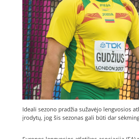
Ideali sezono pradžia sužavėjo lengvosios a
įrodytų, jog šis sezonas gali būti dar sėkmi
Europos lengvosios atletikos asociacija (EA)