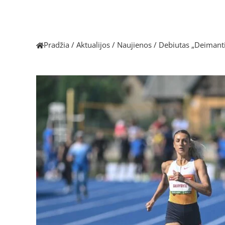
Pradžia
/
Aktualijos
/
Naujienos
/
Debiutas „Deimanti