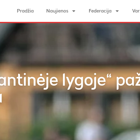
Pradžia
Naujienos
Federacija
Var
antinėje lygoje“ p
u