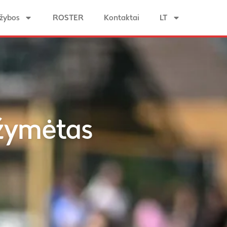
žybos
ROSTER
Kontaktai
LT
ažymėtas