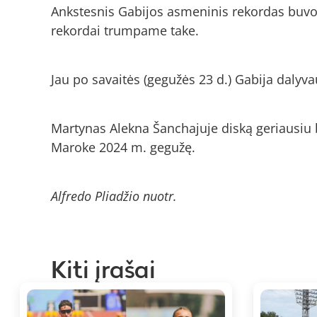
Ankstesnis Gabijos asmeninis rekordas buvo 4
rekordai trumpame take.
Jau po savaitės (gegužės 23 d.) Gabija dalyv
Martynas Alekna Šanchajuje diską geriaus
Maroke 2024 m. gegužę.
Alfredo Pliadžio nuotr.
Kiti įrašai