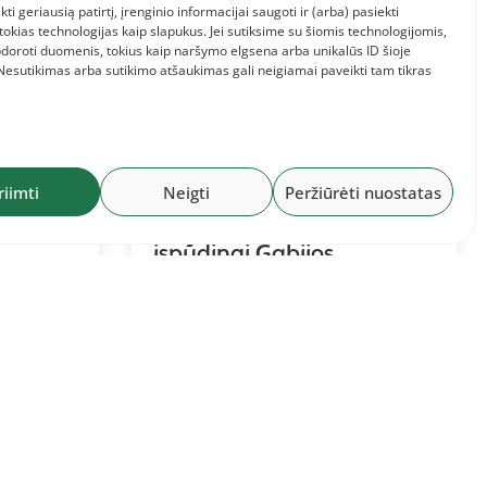
kti geriausią patirtį, įrenginio informacijai saugoti ir (arba) pasiekti
kias technologijas kaip slapukus. Jei sutiksime su šiomis technologijomis,
doroti duomenis, tokius kaip naršymo elgsena arba unikalūs ID šioje
 Nesutikimas arba sutikimo atšaukimas gali neigiamai paveikti tam tikras
2026-07-26
riimti
Neigti
Peržiūrėti nuostatas
te
Paskutinę Lietuvos
etuvos
čempionato dieną –
įspūdingi Gabijos
Galvydytės ir Simo
Bertašiaus solo bėgimai
bei jubiliejinis Dovilės Kilty
auksas