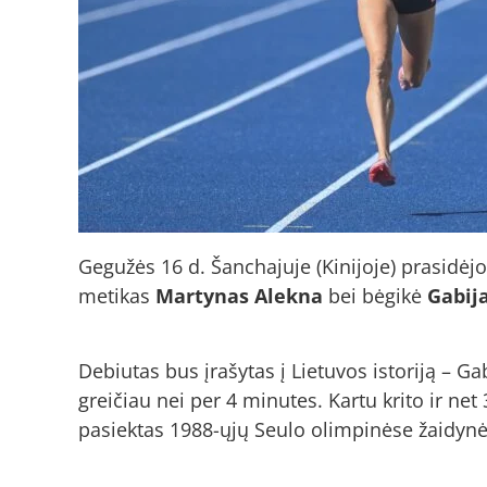
Gegužės 16 d. Šanchajuje (Kinijoje) prasidėj
metikas
Martynas Alekna
bei bėgikė
Gabij
Debiutas bus įrašytas į Lietuvos istoriją – Ga
greičiau nei per 4 minutes. Kartu krito ir ne
pasiektas 1988-ųjų Seulo olimpinėse žaidynė