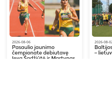
2026-08-06
2026-08-0
Pasaulio jaunimo
Baltijo
čempionate debiutavę
– lietu
Ieva Šadžiūtė ir Martynas
Kolupaila: tai –
neįkainojama patirtis