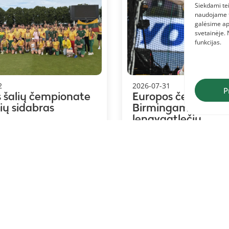
Siekdami tei
naudojame to
galėsime ap
svetainėje.
funkcijas.
2
2026-07-31
P
s šalių čempionate
Europos čempiona
vių sidabras
Birmingame – 19 Li
lengvaatlečių