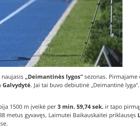
o naujasis
„Deimantinės lygos“
sezonas. Pirmajame et
a Galvydytė
. Jai tai buvo debiutinė „Deimantinė lyga“.
bija 1500 m įveikė per
3 min. 59,74 sek.
ir tapo pirmąj
t 38 metus gyvavęs, Laimutei Baikauskaitei priklausęs
se.