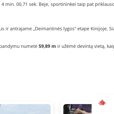
 min. 00,71 sek. Beje, sportininkei taip pat priklaus
aus ir antrajame „Deimantinės lygos“ etape Kinijoje, 
iu bandymu numetė
59,89 m
ir užėmė devintą vietą, kai