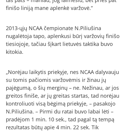
finišo liniją mane aplenkė varžovė.“
2013-ųjų NCAA čempionate N.Piliušina
nugalėtoja tapo, aplenkusi būrį varžovių finišo
tiesiojoje, tačiau šįkart lietuvės taktika buvo
kitokia.
„Norėjau laikytis priekyje, nes NCAA dalyvauju
su tomis pačiomis varžovėmis ir žinau jų
pajėgumą, o šių merginų – ne. Nežinau, ar jos
greitos finiše, ar jų greitas startas, tad norėjau
kontroliuoti visą bėgimą priekyje, – pasakojo
N.Piliušina. – Pirmi du ratai buvo labai lėti –
pradėjom 1 min. 10 sek., tad pagal tą tempą
rezultatas būtų apie 4 min. 22 sek. Tik