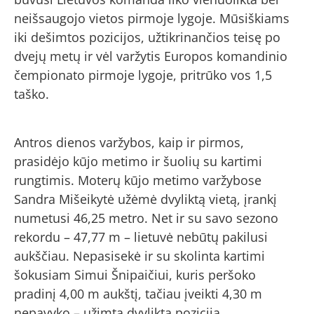
neišsaugojo vietos pirmoje lygoje. Mūsiškiams
iki dešimtos pozicijos, užtikrinančios teisę po
dvejų metų ir vėl varžytis Europos komandinio
čempionato pirmoje lygoje, pritrūko vos 1,5
taško.
Antros dienos varžybos, kaip ir pirmos,
prasidėjo kūjo metimo ir šuolių su kartimi
rungtimis. Moterų kūjo metimo varžybose
Sandra Mišeikytė užėmė dvyliktą vietą, įrankį
numetusi 46,25 metro. Net ir su savo sezono
rekordu – 47,77 m – lietuvė nebūtų pakilusi
aukščiau. Nepasisekė ir su skolinta kartimi
šokusiam Simui Šnipaičiui, kuris peršoko
pradinį 4,00 m aukštį, tačiau įveikti 4,30 m
nepavyko – užimta dvylikta pozicija.