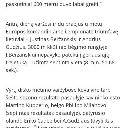
paskutiniai 600 metrų buvo labai greiti.“
Antrą dieną varžėsi ir du praėjusių metų
Europos komandiniame čempionate triumfavę
lietuviai – Justinas Beržanskis ir Andrius
Gudžius. 3000 m kliūtinio bėgimo rungtyje
J.Beržanskiui nepavyko patekti į geriausiųjų
trejetuką – užimta septinta vieta (8 min. 51,68
sek.).
Vyrų disko metimo varžybose kova virė tarp
šešto sezono rezultato pasaulyje savininko esto
Martino Kupperio, belgo Philipo Milanovo
(septintas rezultatas pasaulyje), patyrusio
olando Eriko Cadee bei A.Gudžiaus (dvyliktas