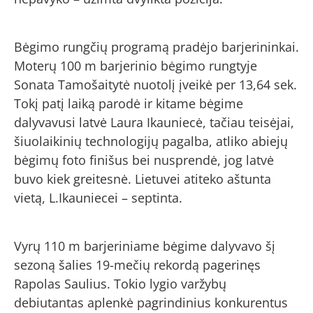
Bėgimo rungčių programą pradėjo barjerininkai.
Moterų 100 m barjerinio bėgimo rungtyje
Sonata Tamošaitytė nuotolį įveikė per 13,64 sek.
Tokį patį laiką parodė ir kitame bėgime
dalyvavusi latvė Laura Ikauniecė, tačiau teisėjai,
šiuolaikinių technologijų pagalba, atliko abiejų
bėgimų foto finišus bei nusprendė, jog latvė
buvo kiek greitesnė. Lietuvei atiteko aštunta
vietą, L.Ikauniecei – septinta.
Vyrų 110 m barjeriniame bėgime dalyvavo šį
sezoną šalies 19-mečių rekordą pagerinęs
Rapolas Saulius. Tokio lygio varžybų
debiutantas aplenkė pagrindinius konkurentus