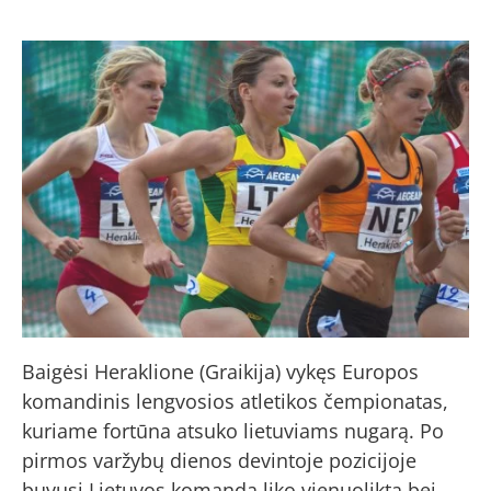
Baigėsi Heraklione (Graikija) vykęs Europos
komandinis lengvosios atletikos čempionatas,
kuriame fortūna atsuko lietuviams nugarą. Po
pirmos varžybų dienos devintoje pozicijoje
buvusi Lietuvos komanda liko vienuolikta bei