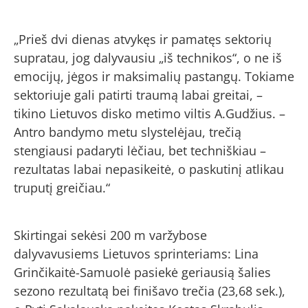
„Prieš dvi dienas atvykęs ir pamatęs sektorių
supratau, jog dalyvausiu „iš technikos“, o ne iš
emocijų, jėgos ir maksimalių pastangų. Tokiame
sektoriuje gali patirti traumą labai greitai, –
tikino Lietuvos disko metimo viltis A.Gudžius. –
Antro bandymo metu slystelėjau, trečią
stengiausi padaryti lėčiau, bet techniškiau –
rezultatas labai nepasikeitė, o paskutinį atlikau
truputį greičiau.“
Skirtingai sekėsi 200 m varžybose
dalyvavusiems Lietuvos sprinteriams: Lina
Grinčikaitė-Samuolė pasiekė geriausią šalies
sezono rezultatą bei finišavo trečia (23,68 sek.),