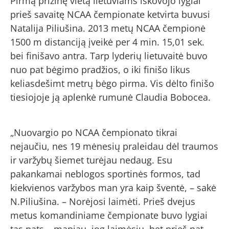
Pirmą prizinę vietą lietuviams iškovojo lygiai
prieš savaitę NCAA čempionate ketvirta buvusi
Natalija Piliušina. 2013 metų NCAA čempionė
1500 m distanciją įveikė per 4 min. 15,01 sek.
bei finišavo antra. Tarp lyderių lietuvaitė buvo
nuo pat bėgimo pradžios, o iki finišo likus
keliasdešimt metrų bėgo pirma. Vis dėlto finišo
tiesiojoje ją aplenkė rumunė Claudia Bobocea.
„Nuovargio po NCAA čempionato tikrai
nejaučiu, nes 19 mėnesių praleidau dėl traumos
ir varžybų šiemet turėjau nedaug. Esu
pakankamai neblogos sportinės formos, tad
kiekvienos varžybos man yra kaip šventė, – sakė
N.Piliušina. – Norėjosi laimėti. Prieš dvejus
metus komandiniame čempionate buvo lygiai
tas pats – maniau, jog laimėsiu, bet prieš pat