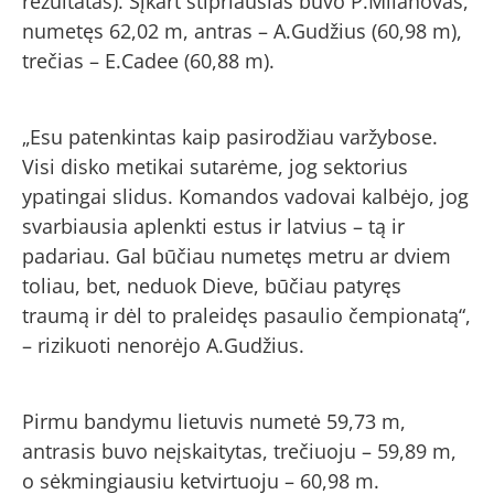
rezultatas). Šįkart stipriausias buvo P.Milanovas,
numetęs 62,02 m, antras – A.Gudžius (60,98 m),
trečias – E.Cadee (60,88 m).
„Esu patenkintas kaip pasirodžiau varžybose.
Visi disko metikai sutarėme, jog sektorius
ypatingai slidus. Komandos vadovai kalbėjo, jog
svarbiausia aplenkti estus ir latvius – tą ir
padariau. Gal būčiau numetęs metru ar dviem
toliau, bet, neduok Dieve, būčiau patyręs
traumą ir dėl to praleidęs pasaulio čempionatą“,
– rizikuoti nenorėjo A.Gudžius.
Pirmu bandymu lietuvis numetė 59,73 m,
antrasis buvo neįskaitytas, trečiuoju – 59,89 m,
o sėkmingiausiu ketvirtuoju – 60,98 m.