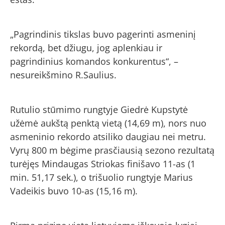
„Pagrindinis tikslas buvo pagerinti asmeninį
rekordą, bet džiugu, jog aplenkiau ir
pagrindinius komandos konkurentus“, –
nesureikšmino R.Saulius.
Rutulio stūmimo rungtyje Giedrė Kupstytė
užėmė aukštą penktą vietą (14,69 m), nors nuo
asmeninio rekordo atsiliko daugiau nei metru.
Vyrų 800 m bėgime prasčiausią sezono rezultatą
turėjęs Mindaugas Striokas finišavo 11-as (1
min. 51,17 sek.), o trišuolio rungtyje Marius
Vadeikis buvo 10-as (15,16 m).