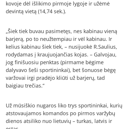
kovoje dėl išlikimo pirmoje lygoje ir užėmė
devintą vietą (14,74 sek.).
„Šiek tiek buvau pasimetęs, nes kabinau vieną
barjerą, po to neužtempiau ir vėl kabinau. Ir
kelius kabinau šiek tiek, – nusijuokė R.Saulius,
rodydamas į kraujuojančias kojas. – Galvojau,
jog finišuosiu penktas (pirmame bėgime
dalyvavo šeši sportininkai), bet šonuose bėgę
varžovai irgi pradėjo kliūti už barjerų, tad
baigiau trečias.“
Už mūsiškio nugaros liko trys sportininkai, kurių
atstovaujamos komandos po pirmos varžybų
dienos atsiliko nuo lietuvių – turkas, latvis ir
estas.