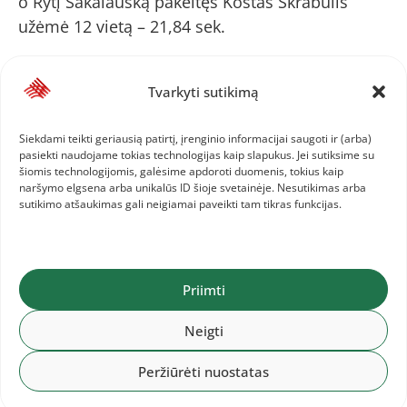
o Rytį Sakalauską pakeitęs Kostas Skrabulis
užėmė 12 vietą – 21,84 sek.
Svarbius taškus iškovojo stajeriai. 3000 m
Tvarkyti sutikimą
bėgime Simas Bertašius pagerino asmeninį
rekordą – 8 min. 23,38 sek. – bei užėmė dešimtą
Siekdami teikti geriausią patirtį, įrenginio informacijai saugoti ir (arba)
pasiekti naudojame tokias technologijas kaip slapukus. Jei sutiksime su
vietą. 5000 m moterų varžybose Rasa
šiomis technologijomis, galėsime apdoroti duomenis, tokius kaip
Drazdauskaitė finišavo šešta, nors bėgimo metu
naršymo elgsena arba unikalūs ID šioje svetainėje. Nesutikimas arba
sutikimo atšaukimas gali neigiamai paveikti tam tikras funkcijas.
Šveicarijos atstovė Jasmin Widmer kelis kartus
užlipo lietuvei ant kojos.
Priimti
„Vieta normali. Labai tvanku, sunku bėgti
tokiomis sąlygomis. Jau po poros kilometrų
Neigti
apšilimo buvau šlapia lyg kokioje pirtyje. Tačiau
tai nėra pasiteisinimas, – sakė R.Drazdauskaitė.
Peržiūrėti nuostatas
– Šveicarijos sportininkė ant kulnų lipo ne vien