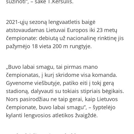
sužinoti“, – sakė T.Keršulis.
2021-ųjų sezoną lengvaatletis baigė
atstovaudamas Lietuvai Europos iki 23 metų
čempionate: debiutą už nacionalinę rinktinę jis
pažymėjo 18 vieta 200 m rungtyje.
„Buvo labai smagu, tai pirmas mano
čempionatas, į kurį skridome visa komanda.
Gyvenome viešbutyje, patiko eiti į tokį gerą
stadioną, dalyvauti su tokiais stipriais bėgikais.
Nors pasirodžiau ne taip gerai, kaip Lietuvos
čempionate, buvo labai smagu“, – šyptelėjo
kylanti lengvosios atletikos žvaigždė.