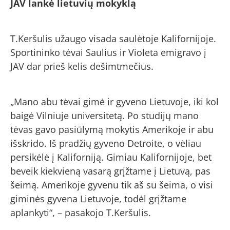
JAV lankė lietuvių mokyklą
T.Keršulis užaugo visada saulėtoje Kalifornijoje.
Sportininko tėvai Saulius ir Violeta emigravo į
JAV dar prieš kelis dešimtmečius.
„Mano abu tėvai gimė ir gyveno Lietuvoje, iki kol
baigė Vilniuje universitetą. Po studijų mano
tėvas gavo pasiūlymą mokytis Amerikoje ir abu
išskrido. Iš pradžių gyveno Detroite, o vėliau
persikėlė į Kaliforniją. Gimiau Kalifornijoje, bet
beveik kiekvieną vasarą grįžtame į Lietuvą, pas
šeimą. Amerikoje gyvenu tik aš su šeima, o visi
giminės gyvena Lietuvoje, todėl grįžtame
aplankyti“, – pasakojo T.Keršulis.