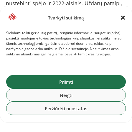
nustebinti spėjo ir 2022-aisiais. Uždarų patalpų
sezono metu NCAA konferencijų čempionate
Tvarkyti sutikimą
bėgikas 400 m įveikė per 47,01 sek. – tai vos
0,26 sek. prasčiau už olimpiniam čempionui
Siekdami teikti geriausią patirtį, įrenginio informacijai saugoti ir (arba)
Remigijui Valiuliui priklausantį Lietuvos rekordą,
pasiekti naudojame tokias technologijas kaip slapukus. Jei sutiksime su
pasiektą prieš 42 metus.
šiomis technologijomis, galėsime apdoroti duomenis, tokius kaip
naršymo elgsena arba unikalūs ID šioje svetainėje. Nesutikimas arba
sutikimo atšaukimas gali neigiamai paveikti tam tikras funkcijas.
„Žinojau apie rekordą, norėjau pagerinti –
nepavyko. Manau, kitais metais tikrai
pagerinsiu, nes šiemet buvo pirmas mano
Priimti
sezonas uždarose patalpose, reikėjo priprasti
prie keisto bėgimo į įkalnę ir nuo jos
Neigti
posūkiuose. Kitais metais tikrai galėčiau
Peržiūrėti nuostatas
pagerinti“, – užtikrintai kalbėjo lietuvis.
Kornelyje programavimą studijuojantis vaikinas