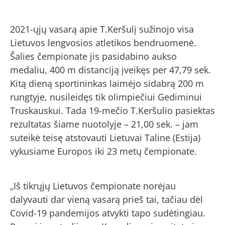
2021-ųjų vasarą apie T.Keršulį sužinojo visa
Lietuvos lengvosios atletikos bendruomenė.
Šalies čempionate jis pasidabino aukso
medaliu, 400 m distanciją įveikęs per 47,79 sek.
Kitą dieną sportininkas laimėjo sidabrą 200 m
rungtyje, nusileidęs tik olimpiečiui Gediminui
Truskauskui. Tada 19-mečio T.Keršulio pasiektas
rezultatas šiame nuotolyje – 21,00 sek. – jam
suteikė teisę atstovauti Lietuvai Taline (Estija)
vykusiame Europos iki 23 metų čempionate.
„Iš tikrųjų Lietuvos čempionate norėjau
dalyvauti dar vieną vasarą prieš tai, tačiau dėl
Covid-19 pandemijos atvykti tapo sudėtingiau.