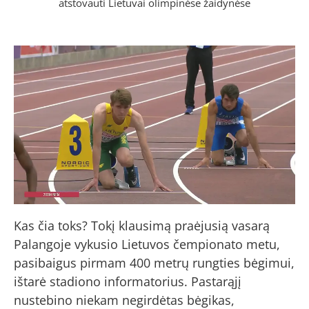
atstovauti Lietuvai olimpinėse žaidynėse
Kas čia toks? Tokį klausimą praėjusią vasarą
Palangoje vykusio Lietuvos čempionato metu,
pasibaigus pirmam 400 metrų rungties bėgimui,
ištarė stadiono informatorius. Pastarąjį
nustebino niekam negirdėtas bėgikas,