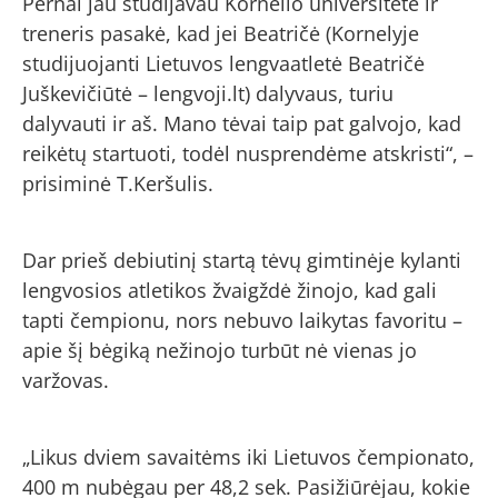
Pernai jau studijavau Kornelio universitete ir
treneris pasakė, kad jei Beatričė (Kornelyje
studijuojanti Lietuvos lengvaatletė Beatričė
Juškevičiūtė – lengvoji.lt) dalyvaus, turiu
dalyvauti ir aš. Mano tėvai taip pat galvojo, kad
reikėtų startuoti, todėl nusprendėme atskristi“, –
prisiminė T.Keršulis.
Dar prieš debiutinį startą tėvų gimtinėje kylanti
lengvosios atletikos žvaigždė žinojo, kad gali
tapti čempionu, nors nebuvo laikytas favoritu –
apie šį bėgiką nežinojo turbūt nė vienas jo
varžovas.
„Likus dviem savaitėms iki Lietuvos čempionato,
400 m nubėgau per 48,2 sek. Pasižiūrėjau, kokie