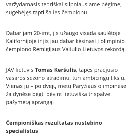
varžydamasis teoriškai silpniausiame bėgime,
sugebėjęs tapti šalies čempionu.
Dabar jam 20-imt, jis užaugo visada saulėtoje
Kalifornijoje ir jis jau dabar kėsinasi į olimpinio
čempiono Remigijaus Valiulio Lietuvos rekordą.
JAV lietuvis
Tomas Keršulis
, tapęs praėjusio
vasaros sezono atradimu, turi ambicingų tikslų.
Vienas jų – po dvejų metų Paryžiaus olimpinėse
žaidynėse bėgti dėvint lietuviška trispalve
pažymėtą aprangą.
Čempioniškas rezultatas nustebino
specialistus