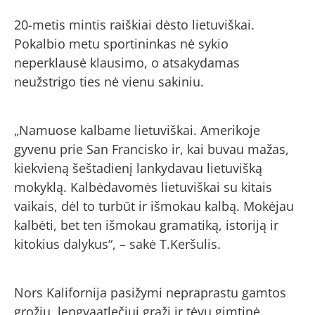
20-metis mintis raiškiai dėsto lietuviškai.
Pokalbio metu sportininkas nė sykio
neperklausė klausimo, o atsakydamas
neužstrigo ties nė vienu sakiniu.
„Namuose kalbame lietuviškai. Amerikoje
gyvenu prie San Francisko ir, kai buvau mažas,
kiekvieną šeštadienį lankydavau lietuvišką
mokyklą. Kalbėdavomės lietuviškai su kitais
vaikais, dėl to turbūt ir išmokau kalbą. Mokėjau
kalbėti, bet ten išmokau gramatiką, istoriją ir
kitokius dalykus“, – sakė T.Keršulis.
Nors Kalifornija pasižymi nepraprastu gamtos
grožiu, lengvaatlečiui graži ir tėvų gimtinė.