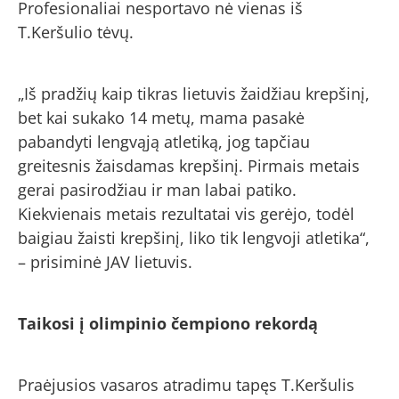
Profesionaliai nesportavo nė vienas iš
T.Keršulio tėvų.
„Iš pradžių kaip tikras lietuvis žaidžiau krepšinį,
bet kai sukako 14 metų, mama pasakė
pabandyti lengvąją atletiką, jog tapčiau
greitesnis žaisdamas krepšinį. Pirmais metais
gerai pasirodžiau ir man labai patiko.
Kiekvienais metais rezultatai vis gerėjo, todėl
baigiau žaisti krepšinį, liko tik lengvoji atletika“,
– prisiminė JAV lietuvis.
Taikosi į olimpinio čempiono rekordą
Praėjusios vasaros atradimu tapęs T.Keršulis