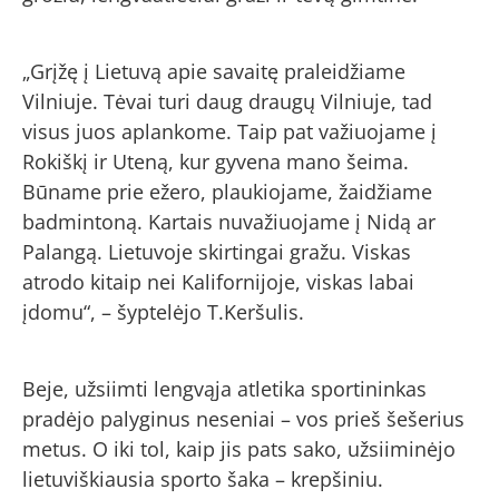
„Grįžę į Lietuvą apie savaitę praleidžiame
Vilniuje. Tėvai turi daug draugų Vilniuje, tad
visus juos aplankome. Taip pat važiuojame į
Rokiškį ir Uteną, kur gyvena mano šeima.
Būname prie ežero, plaukiojame, žaidžiame
badmintoną. Kartais nuvažiuojame į Nidą ar
Palangą. Lietuvoje skirtingai gražu. Viskas
atrodo kitaip nei Kalifornijoje, viskas labai
įdomu“, – šyptelėjo T.Keršulis.
Beje, užsiimti lengvąja atletika sportininkas
pradėjo palyginus neseniai – vos prieš šešerius
metus. O iki tol, kaip jis pats sako, užsiiminėjo
lietuviškiausia sporto šaka – krepšiniu.