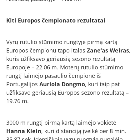
Kiti Europos čempionato rezultatai
Vyrų rutulio stūmimo rungtyje pirmą kartą
Europos čempionu tapo italas
Zane‘as Weiras
,
kuris užfiksavo geriausią sezono rezultatą
Europoje – 22.06 m. Moterų rutulio stūmimo
rungtį laimėjo pasaulio čempionė iš
Portugalijos
Auriola Dongmo
, kuri taip pat
užfiksavo geriausią Europos sezono rezultatą –
19.76 m.
3000 m rungtį pirmą kartą laimėjo vokietė
Hanna Klein
, kuri distanciją įveikė per 8 min.
35,87 sek. Identiškoje vyrų rungtyje nugalėjo