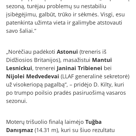
sezoną, turėjau problemų su nestabiliu
įsibėgėjimu, galbūt, trūko ir sėkmės. Visgi, esu
patenkinta užimta vieta ir galimybe atstovauti
savo šaliai.“
„Norėčiau padėkoti
Astonui
(treneris iš
Didžiosios Britanijos), masažistui
Mantui
Lesnickui
, trenerei
Janinai Tribienei
bei
Nijolei Medvedevai
(LLAF generalinė sekretorė)
už visokeriopą pagalbą“, – pridėjo D. Kilty, kuri
po trumpo poilsio pradės pasiruošimą vasaros
sezonui.
Moterų trišuolio finalą laimėjo
Tuğba
Danışmaz
(14.31 m), kuri su šiuo rezultatu