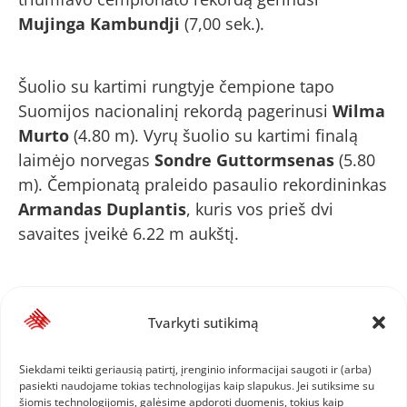
Mujinga Kambundji
(7,00 sek.).
Šuolio su kartimi rungtyje čempione tapo
Suomijos nacionalinį rekordą pagerinusi
Wilma
Murto
(4.80 m). Vyrų šuolio su kartimi finalą
laimėjo norvegas
Sondre Guttormsenas
(5.80
m). Čempionatą praleido pasaulio rekordininkas
Armandas Duplantis
, kuris vos prieš dvi
savaites įveikė 6.22 m aukštį.
400 m rungtyje triumfavo pasaulio rekordininkai
– norvegas
Karstenas Warholmas
(45,35 sek.)
Tvarkyti sutikimą
ir nyderlandė
Femke Bol
(49,85 sek.).
Siekdami teikti geriausią patirtį, įrenginio informacijai saugoti ir (arba)
pasiekti naudojame tokias technologijas kaip slapukus. Jei sutiksime su
šiomis technologijomis, galėsime apdoroti duomenis, tokius kaip