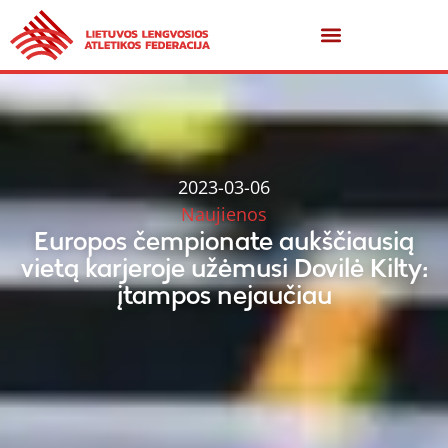
2023-03-06
Naujienos
Europos čempionate aukščiausią
vietą karjeroje užėmusi Dovilė Kilty:
įtampos nejaučiau