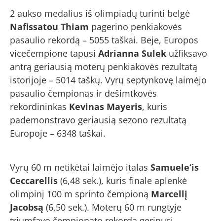
2 aukso medalius iš olimpiadų turinti belgė
Nafissatou Thiam
pagerino penkiakovės
pasaulio rekordą – 5055 taškai. Beje, Europos
vicečempione tapusi
Adrianna Sulek
užfiksavo
antrą geriausią moterų penkiakovės rezultatą
istorijoje – 5014 taškų. Vyrų septynkovę laimėjo
pasaulio čempionas ir dešimtkovės
rekordininkas
Kevinas Mayeris
, kuris
pademonstravo geriausią sezono rezultatą
Europoje – 6348 taškai.
Vyrų 60 m netikėtai laimėjo italas
Samuele‘is
Ceccarellis
(6,48 sek.), kuris finale aplenkė
olimpinį 100 m sprinto čempioną
Marcellį
Jacobsą
(6,50 sek.). Moterų 60 m rungtyje
triumfavo čempionato rekordą gerinusi