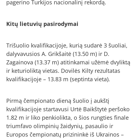
pagerino Turkijos nacionalinį rekordą.
Kitų lietuvių pasirodymai
Trišuolio kvalifikacijoje, kurią sudarė 3 šuoliai,
dalyvavusios A. Grikšaitė (13.50 m) ir D.
Zagainova (13.37 m) atitinkamai užėmė dvyliktą
ir keturioliktą vietas. Dovilės Kilty rezultatas
kvalifikacijoje – 13.83 m (septinta vieta).
Pirmą čempionato dieną šuolio į aukštį
kvalifikacijoje startavusi Urtė Baikštytė peršoko
1.82 m ir liko penkiolikta, o šios rungties finale
triumfavo olimpinių žaidynių, pasaulio ir
Europos čempionatų prizininkė iš Ukrainos –