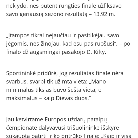
neklydo, nes būtent rungties finale užfiksavo
savo geriausią sezono rezultatą – 13.92 m.
„Įtampos tikrai nejaučiau ir pasitikėjau savo
jėgomis, nes žinojau, kad esu pasiruošusi“, – po
finalo džiaugsmingai pasakojo D. Kilty.
Sportininkė pridūrė, jog rezultatas finale nėra
svarbus, svarbi tik užimta vieta: „Mano
minimalus tikslas buvo šešta vieta, o
maksimalus – kaip Dievas duos.“
Jau ketvirtame Europos uždarų patalpų
čempionate dalyvavusi trišuolininkė išskyrė
sukauptą patirtį ir ko pritrūko finale: „Kaip ir visą