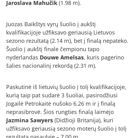
Jaroslava Mahučik
(1.98 m).
Juozas Baikštys vyrų šuolio į aukštį
kvalifikacijoje užfiksavo geriausią Lietuvos
sezono rezultatą (2.14 m), bet į finalą nepateko.
Šuolio į aukštį finale čempionu tapo
nyderlandas
Douwe Amelsas
, kuris pagerino
šalies nacionalinį rekordą (2.31 m).
Paskutinė iš lietuvių šuolio į tolį kvalifikacijoje,
kurią taip pat sudarė 3 šuoliai, pasirodžiusi
Jogailė Petrokaitė nušoko 6.26 m ir į finalą
neprasibrovė. Šios rungties finalą laimėjo
Jazmina Sawyers
(Didžioji Britanija), kuri
užfiksavo geriausią sezono moterų šuolio į tolį
rezultatą pasaulyje – 7.00 m.