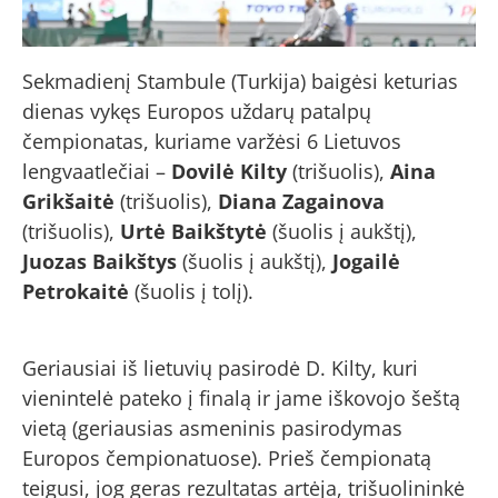
Sekmadienį Stambule (Turkija) baigėsi keturias
dienas vykęs Europos uždarų patalpų
čempionatas, kuriame varžėsi 6 Lietuvos
lengvaatlečiai –
Dovilė Kilty
(trišuolis),
Aina
Grikšaitė
(trišuolis),
Diana Zagainova
(trišuolis),
Urtė Baikštytė
(šuolis į aukštį),
Juozas Baikštys
(šuolis į aukštį),
Jogailė
Petrokaitė
(šuolis į tolį).
Geriausiai iš lietuvių pasirodė D. Kilty, kuri
vienintelė pateko į finalą ir jame iškovojo šeštą
vietą (geriausias asmeninis pasirodymas
Europos čempionatuose). Prieš čempionatą
teigusi, jog geras rezultatas artėja, trišuolininkė