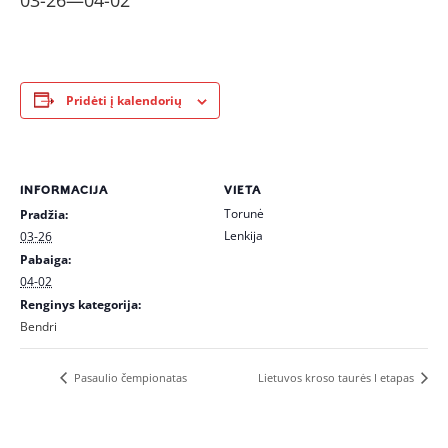
03-26
—
04-02
Pridėti į kalendorių
INFORMACIJA
VIETA
Torunė
Pradžia:
Lenkija
03-26
Pabaiga:
04-02
Renginys kategorija:
Bendri
Pasaulio čempionatas
Lietuvos kroso taurės I etapas