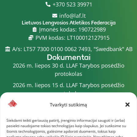
+370 523 39971
info@laf.lt
Lietuvos Lengvosios Atletikos Federacija
Įmonės kodas: 190722989
PVM kodas: LT100012127915
A/s: LT57 7300 0100 0062 7493, "Swedbank" AB
Dokumentai
2026 m. liepos 30 d. LLAF Tarybos posėdžio
protokolas
2026 m. liepos 15 d. LLAF Tarybos posėdžio
protokolas
2026 m. liepos 20 d. LLAF VK posėdžio protokolas
Tvarkyti sutikimą
Sporto meistrų sąrašas
Siekdami teikti geriausią patirtį, įrenginio informacijai saugoti ir (arba)
pasiekti naudojame tokias technologijas kaip slapukus. Jei sutiksime su
2026 m. varžybų kalendorius
šiomis technologijomis, galėsime apdoroti duomenis, tokius kaip
naršymo elgsena arba unikalūs ID šioje svetainėje. Nesutikimas arba