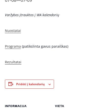
07-08
—
07-09
Varžybos įtrauktos į WA kalendorių
Nuostatai
Programa
(patikslinta gavus paraiškas)
Rezultatai
Pridėti į kalendorių
INFORMACIJA
VIETA