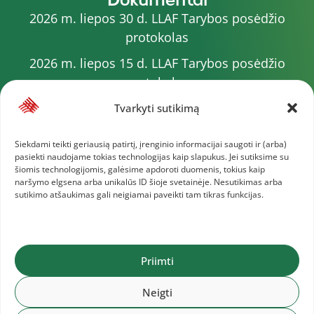
2026 m. liepos 30 d. LLAF Tarybos posėdžio
protokolas
2026 m. liepos 15 d. LLAF Tarybos posėdžio
protokolas
2026 m. liepos 20 d. LLAF VK posėdžio protokolas
Tvarkyti sutikimą
Sporto meistrų sąrašas
Siekdami teikti geriausią patirtį, įrenginio informacijai saugoti ir (arba)
pasiekti naudojame tokias technologijas kaip slapukus. Jei sutiksime su
2026 m. varžybų kalendorius
šiomis technologijomis, galėsime apdoroti duomenis, tokius kaip
naršymo elgsena arba unikalūs ID šioje svetainėje. Nesutikimas arba
2026 m. liepos 4 d. LLAF Tarybos posėdžio
sutikimo atšaukimas gali neigiamai paveikti tam tikras funkcijas.
protokolas
Daugiau dokumentų
Priimti
Lietuvos lengvosios atletikos federacija © 2025
Neigti