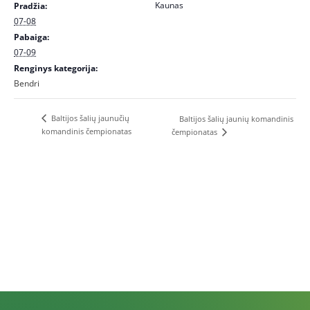
Kaunas
Pradžia:
07-08
Pabaiga:
07-09
Renginys kategorija:
Bendri
Baltijos šalių jaunučių
Baltijos šalių jaunių komandinis
komandinis čempionatas
čempionatas