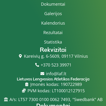
Dokumentai
Galerijos
Kalendorius
Rezultatai
Statistika
Rekvizitai
Kareivių g. 6-5609, 09117 Vilnius
+370 523 39971
info@laf.lt
Lietuvos Lengvosios Atletikos Federacija
Įmonės kodas: 190722989
PVM kodas: LT100012127915
A/s: LT57 7300 0100 0062 7493, "Swedbank" AB
Dokumentai