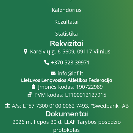
Kalendorius
Rezultatai
Statistika
Rekvizitai
Kareivių g. 6-5609, 09117 Vilnius
+370 523 39971
info@laf.lt
Lietuvos Lengvosios Atletikos Federacija
Įmonės kodas: 190722989
PVM kodas: LT100012127915
A/s: LT57 7300 0100 0062 7493, "Swedbank" AB
Dokumentai
2026 m. liepos 30 d. LLAF Tarybos posėdžio
protokolas