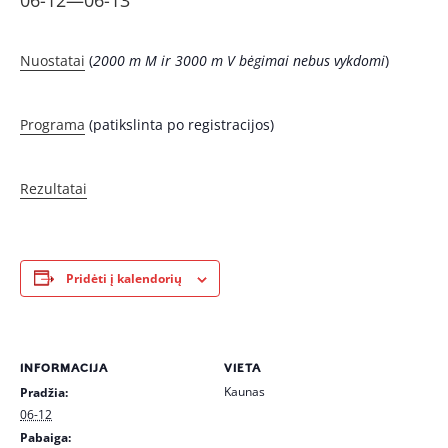
06-12
—
06-13
Nuostatai
(
2000 m M ir 3000 m V bėgimai nebus vykdomi
)
Programa
(patikslinta po registracijos)
Rezultatai
Pridėti į kalendorių
INFORMACIJA
VIETA
Kaunas
Pradžia:
06-12
Pabaiga: