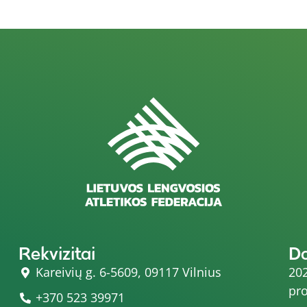
Rekvizitai
D
Kareivių g. 6-5609, 09117 Vilnius
202
pro
+370 523 39971