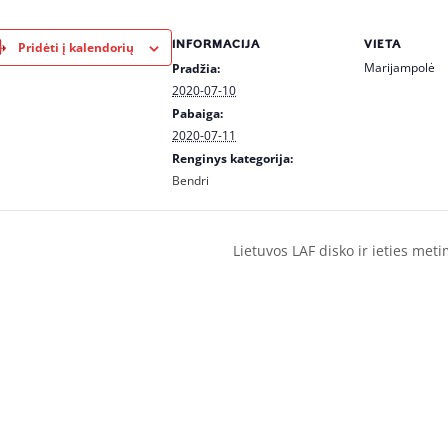
INFORMACIJA
VIETA
Pridėti į kalendorių
Marijampolė
Pradžia:
2020-07-10
Pabaiga:
2020-07-11
Renginys kategorija:
Bendri
Lietuvos LAF disko ir ieties me