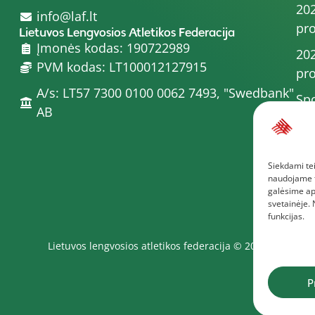
202
info@laf.lt
pro
Lietuvos Lengvosios Atletikos Federacija
Įmonės kodas: 190722989
202
PVM kodas: LT100012127915
pro
A/s: LT57 7300 0100 0062 7493, "Swedbank"
Spo
AB
202
202
Siekdami tei
pro
naudojame to
Dau
galėsime ap
svetainėje.
funkcijas.
Lietuvos lengvosios atletikos federacija © 2025
P