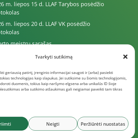
6 m. liepos 15 d. LLAF Tarybos posėdžio
tokolas
6 m. liepos 20 d. LLAF VK posėdžio
tokolas
rto meistrų sąrašas
6 m. varžybų kalendorius
Tvarkyti sutikimą
6 m. liepos 4 d. LLAF Tarybos posėdžio
kti geriausią patirtį, įrenginio informacijai saugoti ir (arba) pasiekti
tokolas
kias technologijas kaip slapukus. Jei sutiksime su šiomis technologijomis,
giau dokumentų
doroti duomenis, tokius kaip naršymo elgsena arba unikalūs ID šioje
 Nesutikimas arba sutikimo atšaukimas gali neigiamai paveikti tam tikras
riimti
Neigti
Peržiūrėti nuostatas